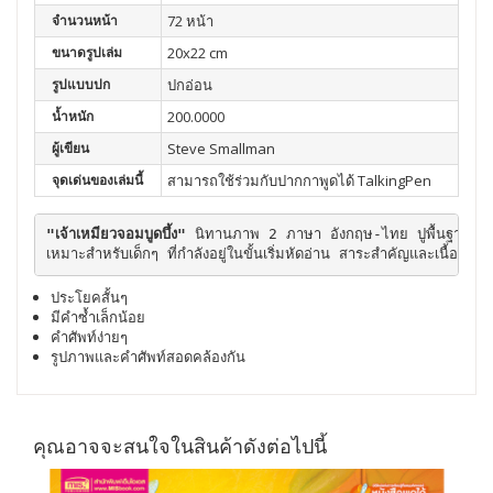
จำนวนหน้า
72 หน้า
ขนาดรูปเล่ม
20x22 cm
รูปแบบปก
ปกอ่อน
น้ำหนัก
200.0000
ผู้เขียน
Steve Smallman
จุดเด่นของเล่มนี้
สามารถใช้ร่วมกับปากกาพูดได้ TalkingPen
"เจ้าเหมียวจอมบูดบึ้ง" 
นิทานภาพ 2 ภาษา อังกฤษ-ไทย ปูพื้นฐานหนู
เหมาะสำหรับเด็กๆ ที่กำลังอยู่ในขั้นเริ่มหัดอ่าน สาระสำคัญและเนื้อเรื่องเป็
ประโยคสั้นๆ
มีคำซ้ำเล็กน้อย
คำศัพท์ง่ายๆ
รูปภาพและคำศัพท์สอดคล้องกัน
คุณอาจจะสนใจในสินค้าดังต่อไปนี้