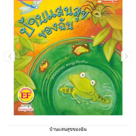
บ้านแสนสุขของฉัน