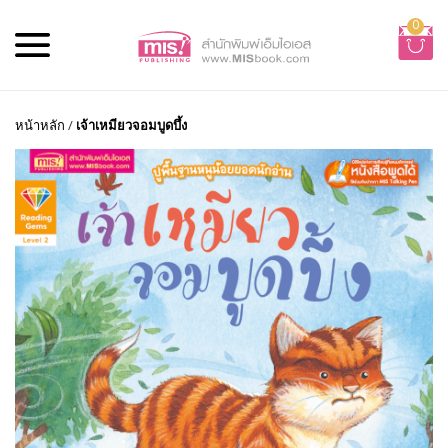
0
หน้าหลัก
/
เจ้าเหมียวจอมบูดบึ้ง