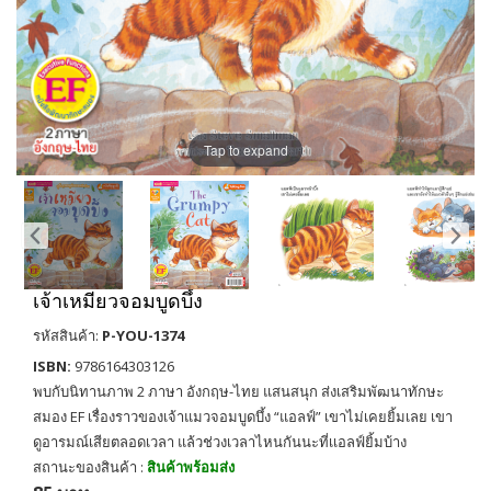
Tap to expand
เจ้าเหมียวจอมบูดบึ้ง
รหัสสินค้า:
P-YOU-1374
ISBN:
9786164303126
พบกับนิทานภาพ 2 ภาษา อังกฤษ-ไทย แสนสนุก ส่งเสริมพัฒนาทักษะ
สมอง EF เรื่องราวของเจ้าแมวจอมบูดบึ้ง “แอลฟ์” เขาไม่เคยยิ้มเลย เขา
ดูอารมณ์เสียตลอดเวลา แล้วช่วงเวลาไหนกันนะที่เเอลฟ์ยิ้มบ้าง
สถานะของสินค้า :
สินค้าพร้อมส่ง