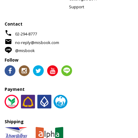
Support
Contact
phone
02-294-8777
mail
no-reply@misbook.com
@misbook
Follow
Payment
Shipping