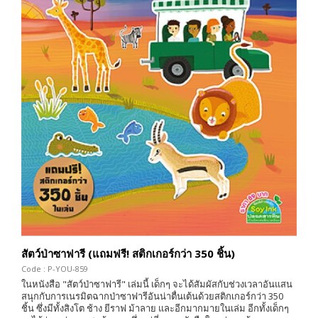
สัตว์ป่าซาฟารี (แถมฟรี! สติกเกอร์กว่า 350 ชิ้น)
Code : P-YOU-859
ในหนังสือ "สัตว์ป่าซาฟารี" เล่มนี้ เด็กๆ จะได้สัมผัสกับช่วงเวลาอันแสน
สนุกกับการเนรมิตฉากป่าซาฟารีอันน่าตื่นเต้นด้วยสติกเกอร์กว่า 350
ชิ้น ซึ่งมีทั้งสิงโต ช้าง ยีราฟ ม้าลาย และอีกมากมายในเล่ม อีกทั้งเด็กๆ