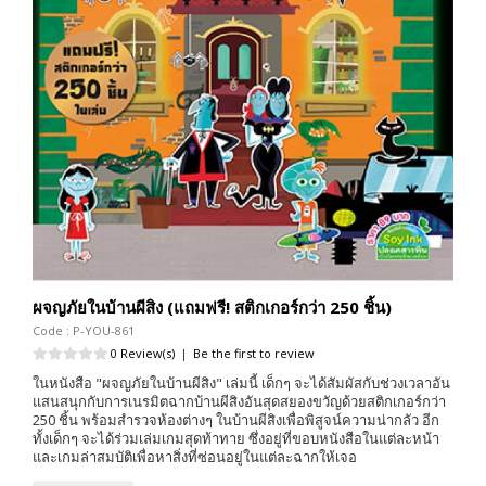
ผจญภัยในบ้านผีสิง (แถมฟรี! สติกเกอร์กว่า 250 ชิ้น)
Code : P-YOU-861
0 Review(s)
|
Be the first to review
ในหนังสือ "ผจญภัยในบ้านผีสิง" เล่มนี้ เด็กๆ จะได้สัมผัสกับช่วงเวลาอัน
แสนสนุกกับการเนรมิตฉากบ้านผีสิงอันสุดสยองขวัญด้วยสติกเกอร์กว่า
250 ชิ้น พร้อมสำรวจห้องต่างๆ ในบ้านผีสิงเพื่อพิสูจน์ความน่ากลัว อีก
ทั้งเด็กๆ จะได้ร่วมเล่มเกมสุดท้าทาย ซึ่งอยู่ที่ขอบหนังสือในแต่ละหน้า
และเกมล่าสมบัติเพื่อหาสิ่งที่ซ่อนอยู่ในแต่ละฉากให้เจอ