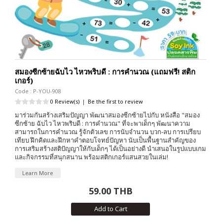
สมองซีกซ้ายฉับไว ไหวพริบดี : การคำนวณ (แถมฟรี! สติก
เกอร์)
Code : P-YOU-908
0 Review(s)
|
Be the first to review
มาร่วมกันสร้างเสริมปัญญา พัฒนาสมองซีกซ้ายไปกับ หนังสือ "สมอง
ซีกซ้าย ฉับไว ไหวพริบดี : การคำนวณ" ที่จะพาเด็กๆ พัฒนาความ
สามารถในการคำนวณ รู้จักตัวเลข การนับจำนวน บวก-ลบ การเปรียบ
เทียบ ฝึกคิดและฝึกหาคำตอบโจทย์ปัญหา นับเป็นพื้นฐานสำคัญของ
การเสริมสร้างสติปัญญาให้กับเด็กๆ ได้เป็นอย่างดี นำเสนอในรูปแบบเกม
และกิจกรรมที่สนุกสนาน พร้อมสติกเกอร์แสนสวยในเล่ม!
Learn More
59.00 THB
Add to Cart