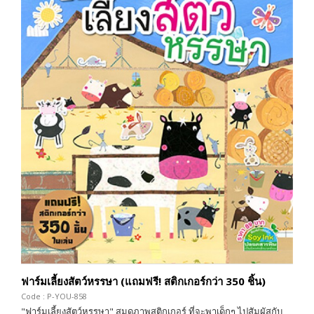
ฟาร์มเลี้ยงสัตว์หรรษา (แถมฟรี! สติกเกอร์กว่า 350 ชิ้น)
Code : P-YOU-858
"ฟาร์มเลี้ยงสัตว์หรรษา" สมุดภาพสติกเกอร์ ที่จะพาเด็กๆ ไปสัมผัสกับ