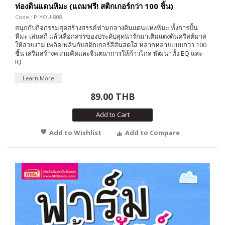
ท่องดินแดนหิมะ (แถมฟรี! สติกเกอร์กว่า 100 ชิ้น)
Code : P-YOU-808
สนุกกับกิจกรรมสุดสร้างสรรค์ท่ามกลางดินแดนแห่งหิมะ ทั้งการปั้น
หิมะ เล่นสกี แล้วเลือกสรรของประดับสุดน่ารักมาเติมแต่งต้นคริสต์มาส
ให้สวยงาม เพลิดเพลินกับสติกเกอร์สีสันสดใส หลากหลายแบบกว่า 100
ชิ้น เสริมสร้างความคิดและจินตนาการให้ก้าวไกล พัฒนาทั้ง EQ และ
IQ
Learn More
89.00 THB
Add to Cart
Add to Wishlist
Add to Compare