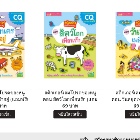
มโปรดของหนู
สติกเกอร์เล่มโปรดของหนู
สติกเกอร์เ
อยู่ (แถมฟรี!
ตอน สัตว์โลกเพื่อนรัก (แถม
ตอน วันหยุดเ
า 150 ชิ้น)
บาท
ฟรี! สติกเกอร์กว่า 150 ชิ้น)
69 บาท
สติกเกอร์ก
69
รถเข็น
หยิบใส่รถเข็น
หยิบใ
สมัครสมาชิกจดหมายข