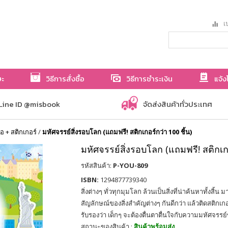
เป
ษะ
วิธีการสั่งซื้อ
วิธีการชำระเงิน
แจ้ง
Line ID @misbook
จัดส่งสินค้าทั่วประเทศ
ือ + สติกเกอร์
/
มหัศจรรย์สิ่งรอบโลก (แถมฟรี! สติกเกอร์กว่า 100 ชิ้น)
มหัศจรรย์สิ่งรอบโลก (แถมฟรี! สติกเกอ
รหัสสินค้า:
P-YOU-809
ISBN:
1294877739340
สิ่งต่างๆ ทั่วทุกมุมโลก ล้วนเป็นสิ่งที่น่าค้นหาทั้งสิ้น 
สัญลักษณ์ของสิ่งสำคัญต่างๆ กันดีกว่า แล้วติดสติกเก
รับรองว่า เด็กๆ จะต้องตื่นตาตื่นใจกับความมหัศจรร
สถานะของสินค้า :
สินค้าพร้อมส่ง