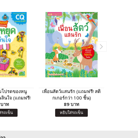
ล่มโปรดของหนู
เพื่อนสัตว์แสนรัก (แถมฟรี! สติ
ไดโนเสาร์ (แ
พลินใจ (แถมฟรี!
กเกอร์กว่า 100 ชิ้น)
55
ว่า 150 ชิ้น)
 บาท
89 บาท
7
ส่รถเข็น
หยิบใส่รถเข็น
หยิบ
่าว