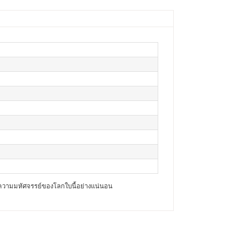
นใจกับความมหัศจรรย์ของโลกใบนี้อย่างแน่นอน