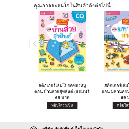
คุณอาจจะสนใจในสินค้าดังต่อไปนี้
สติกเกอร์เล่มโปรดของหนู
สติกเกอร์เล่
ตอน บ้านสวยสุขสันต์ (แถมฟรี!
ตอน มหานครน่า
สติกเกอร์กว่า 150 ชิ้น)
69 บาท
สติกเกอร์กว่
69 
หยิบใส่รถเข็น
หยิบใส่
บริษัท สำนักพิมพ์เอ็มไอเอส จำกัด