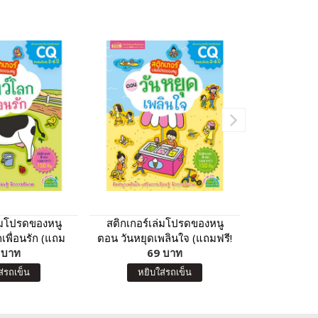
ล่มโปรดของหนู
สติกเกอร์เล่มโปรดของหนู
เพื่อนสัตว์แส
เพื่อนรัก (แถม
ตอน วันหยุดเพลินใจ (แถมฟรี!
กเกอร์กว
์กว่า 150 ชิ้น)
 บาท
สติกเกอร์กว่า 150 ชิ้น)
69 บาท
8
ส่รถเข็น
หยิบใส่รถเข็น
หยิบ