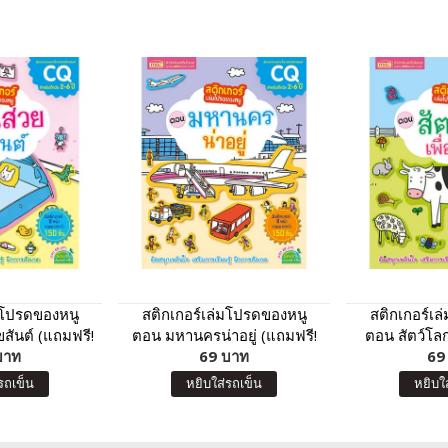
มโปรดของหนู
สติกเกอร์เล่มโปรดของหนู
สติกเกอร์เ
สันต์ (แถมฟรี!
ตอน มหานครน่าอยู่ (แถมฟรี!
ตอน สัตว์โลก
า 150 ชิ้น)
บาท
สติกเกอร์กว่า 150 ชิ้น)
69 บาท
ฟรี! สติกเกอร
69
รถเข็น
หยิบใส่รถเข็น
หยิบใ