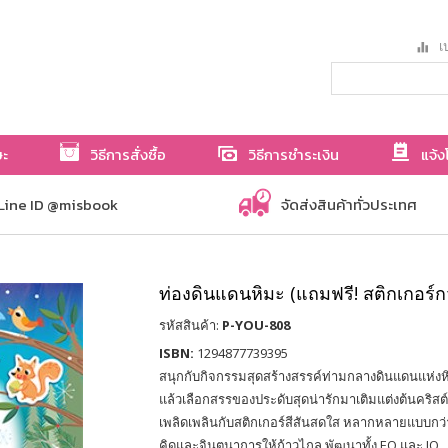
เป
ษะ
วิธีการสั่งซื้อ
วิธีการชำระเงิน
แจ้ง
Line ID @misbook
จัดส่งสินค้าทั่วประเทศ
ท่องดินแดนหิมะ (แถมฟรี! สติกเกอร์กว่
รหัสสินค้า:
P-YOU-808
ISBN:
1294877739395
สนุกกับกิจกรรมสุดสร้างสรรค์ท่ามกลางดินแดนแห่งหิมะ
แล้วเลือกสรรของประดับสุดน่ารักมาเติมแต่งต้นคริส
เพลิดเพลินกับสติกเกอร์สีสันสดใส หลากหลายแบบกว่า
คิดและจินตนาการให้ก้าวไกล พัฒนาทั้ง EQ และ IQ