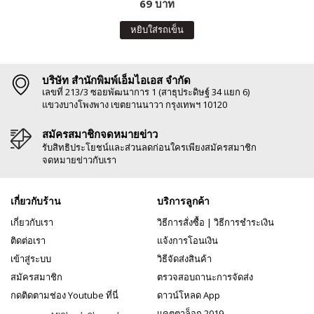
69 บาท
หยิบใส่รถเข็น
บริษัท สำนักพิมพ์เอ็มไอเอส จำกัด
เลขที่ 213/3 ซอยพัฒนาการ 1 (สาธุประดิษฐ์ 34 แยก 6)
แขวงบางโพงพาง เขตยานนาวา กรุงเทพฯ 10120
สมัครสมาชิกจดหมายข่าว
รับสิทธิประโยชน์และส่วนลดก่อนใครเพียงสมัครสมาชิก
จดหมายข่าวกับเรา
เกี่ยวกับร้าน
บริการลูกค้า
เกี่ยวกับเรา
วิธีการสั่งซื้อ
|
วิธีการชำระเงิน
ติดต่อเรา
แจ้งการโอนเงิน
เข้าสู่ระบบ
วิธีจัดส่งสินค้า
สมัครสมาชิก
ตรวจสอบถานะการจัดส่ง
กดติดตามช่อง Youtube ที่นี่
ดาวน์โหลด App
แคตตาล็อก 2019