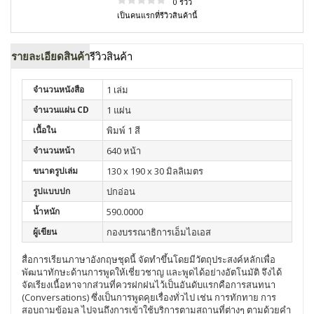
0 รีวิว
เป็นคนแรกที่รีวิวสินค้านี้
รายละเอียดสินค้า
รีวิวสินค้า
จำนวนหนังสือ
1 เล่ม
จำนวนแผ่น CD
1 แผ่น
เนื้อใน
พิมพ์ 1 สี
จำนวนหน้า
640 หน้า
ขนาดรูปเล่ม
130 x 190 x 30 มิลลิเมตร
รูปแบบปก
ปกอ่อน
น้ำหนัก
590.0000
ผู้เขียน
กองบรรณาธิการเอ็มไอเอส
สื่อการเรียนภาษาอังกฤษชุดนี้ จัดทำขึ้นโดยมีวัตถุประสงค์หลักเพื่อ
พัฒนาทักษะด้านการพูดให้เชี่ยวชาญ และพูดได้อย่างอัตโนมัติ จึงได้
จัดเรียงเนื้อหาจากส่วนที่ควรฝกฝนไว้เป็นอันดับแรกคือการสนทนา
(Conversations) ซึ่งเป็นการพูดคุยเรื่องทั่วไป เช่น การทักทาย การ
สอบถามข้อมูล ไปจนถึงการเข้าใช้บริการตามสถานที่ต่างๆ ตามด้วยคำ