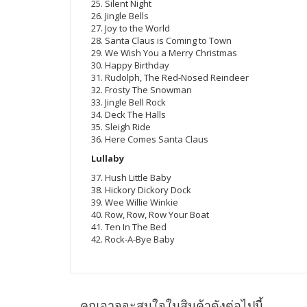
25. Silent Night
26. Jingle Bells
27. Joy to the World
28. Santa Claus is Coming to Town
29. We Wish You a Merry Christmas
30. Happy Birthday
31. Rudolph, The Red-Nosed Reindeer
32. Frosty The Snowman
33. Jingle Bell Rock
34. Deck The Halls
35. Sleigh Ride
36. Here Comes Santa Claus
Lullaby
37. Hush Little Baby
38. Hickory Dickory Dock
39. Wee Willie Winkie
40. Row, Row, Row Your Boat
41. Ten In The Bed
42. Rock-A-Bye Baby
คุณอาจจะสนใจในสินค้าดังต่อไปนี้