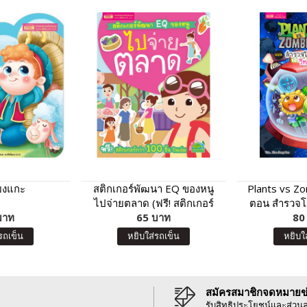
้ยงแกะ
สติกเกอร์พัฒนา EQ ของหนู
Plants vs Z
ไปจ่ายตลาด (ฟรี! สติกเกอร์
ตอน สำรวจโ
บาท
กว่า 100 ชิ้น ในเล่ม)
65 บาท
วิทย
80
รถเข็น
หยิบใส่รถเข็น
หยิบใ
สมัครสมาชิกจดหมายข
รับสิทธิประโยชน์และส่วน