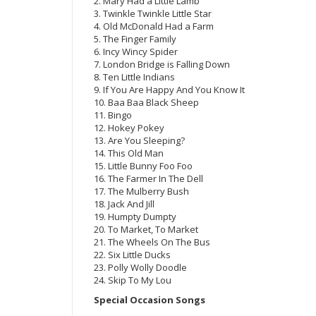
2. Mary Had a Little Lamb
3. Twinkle Twinkle Little Star
4. Old McDonald Had a Farm
5. The Finger Family
6. Incy Wincy Spider
7. London Bridge is Falling Down
8. Ten Little Indians
9. If You Are Happy And You Know It
10. Baa Baa Black Sheep
11. Bingo
12. Hokey Pokey
13. Are You Sleeping?
14. This Old Man
15. Little Bunny Foo Foo
16. The Farmer In The Dell
17. The Mulberry Bush
18. Jack And Jill
19. Humpty Dumpty
20. To Market, To Market
21. The Wheels On The Bus
22. Six Little Ducks
23. Polly Wolly Doodle
24. Skip To My Lou
Special Occasion Songs