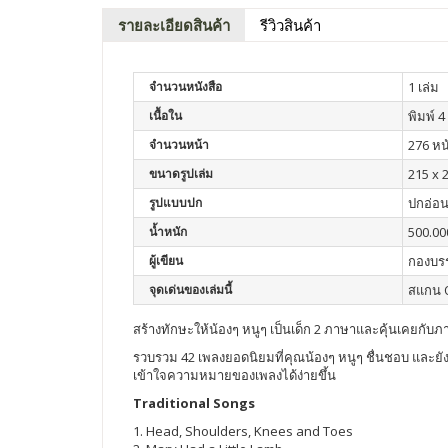
รายละเอียดสินค้า
รีวิวสินค้า
จำนวนหนังสือ
1 เล่ม
เนื้อใน
พิมพ์ 4 
จำนวนหน้า
276 หน
ขนาดรูปเล่ม
215 x 2
รูปแบบปก
ปกอ่อ
น้ำหนัก
500.00
ผู้เขียน
กองบร
จุดเด่นของเล่มนี้
สแกน Q
สร้างทักษะให้น้องๆ หนูๆ เป็นเด็ก 2 ภาษาและคุ้นเคยกั
รวบรวม 42 เพลงยอดนิยมที่คุณน้องๆ หนูๆ ชื่นชอบ และยัง
เข้าใจความหมายของเพลงได้ง่ายขึ้น
Traditional Songs
1. Head, Shoulders, Knees and Toes