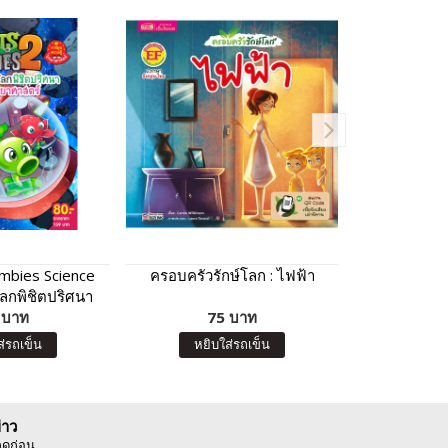
ombies Science
ครอบครัวรักษ์โลก : ไฟฟ้า
101 นิทานอี
ลกพิชิตปริศนา
เป็นค
าศาสตร์
 บาท
75 บาท
99 บา
หยิบ
ส่รถเข็น
หยิบใส่รถเข็น
่าว
ลดก่อน