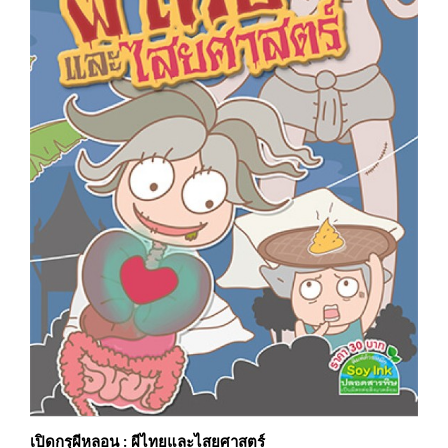
เปิดกรุผีหลอน : ผีไทยและไสยศาสตร์