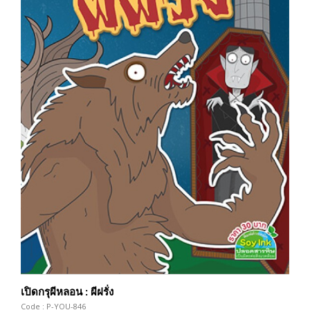
เปิดกรุผีหลอน : ผีฝรั่ง
Code : P-YOU-846