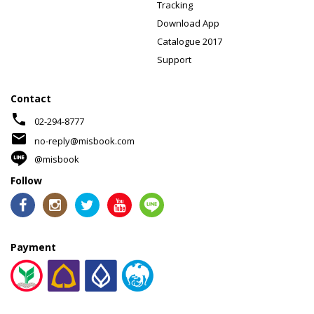
Tracking
Download App
Catalogue 2017
Support
Contact
phone
02-294-8777
mail
no-reply@misbook.com
@misbook
Follow
Payment