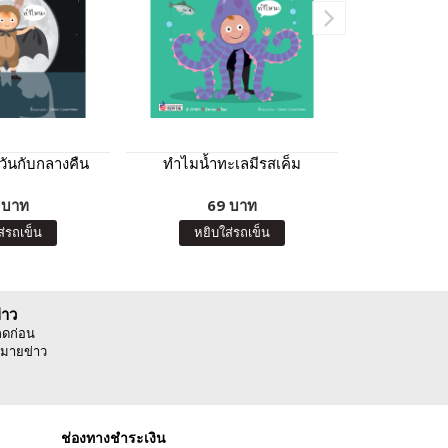
วันกับกลางคืน
ทำไมน้ำทะเลมีรสเค็ม
ทำไม
 บาท
69 บาท
6
ส่รถเข็น
หยิบใส่รถเข็น
หยิบ
่าว
ลดก่อน
มายข่าว
ช่องทางชำระเงิน