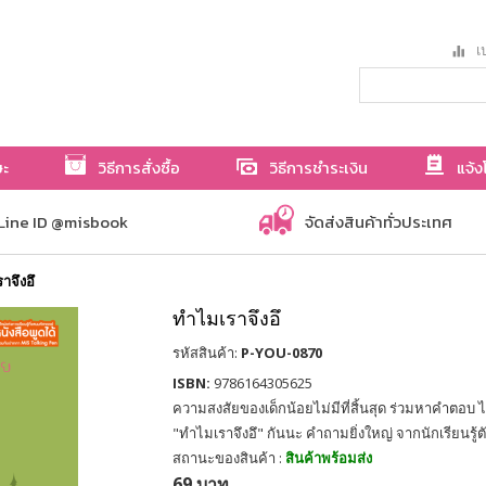
เป
ษะ
วิธีการสั่งซื้อ
วิธีการชำระเงิน
แจ้ง
Line ID @misbook
จัดส่งสินค้าทั่วประเทศ
าจึงอึ
ทำไมเราจึงอึ
รหัสสินค้า:
P-YOU-0870
ISBN:
9786164305625
ความสงสัยของเด็กน้อยไม่มีที่สิ้นสุด ร่วมหาคำตอบ ไ
"ทำไมเราจึงอึ" กันนะ คำถามยิ่งใหญ่ จากนักเรียนรู้ต
สถานะของสินค้า :
สินค้าพร้อมส่ง
69 บาท