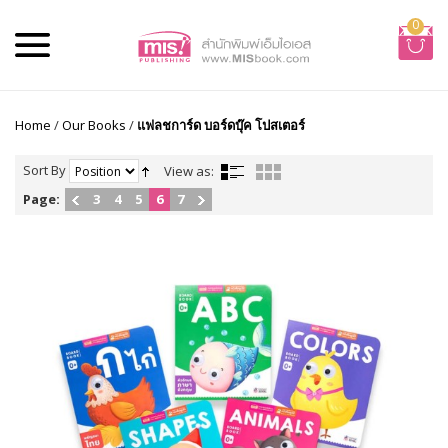
0
Home
/
Our Books
/
แฟลชการ์ด บอร์ดบุ๊ค โปสเตอร์
Sort By
View as:
Page:
3
4
5
6
7