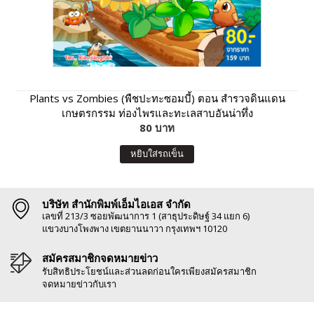
Plants vs Zombies (พืชปะทะซอมบี้) ตอน สำรวจดินแดน
เกษตรกรรม ท่องไพรและทะเลสาบอันน่าทึ่ง
80 บาท
หยิบใส่รถเข็น
บริษัท สำนักพิมพ์เอ็มไอเอส จำกัด
เลขที่ 213/3 ซอยพัฒนาการ 1 (สาธุประดิษฐ์ 34 แยก 6)
แขวงบางโพงพาง เขตยานนาวา กรุงเทพฯ 10120
สมัครสมาชิกจดหมายข่าว
รับสิทธิประโยชน์และส่วนลดก่อนใครเพียงสมัครสมาชิก
จดหมายข่าวกับเรา