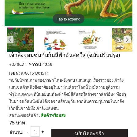
Tap to expand
เจ้าลิงจอมซนกับก้นสีฟ้าอันสดใส (ฉบับปรับปรุง)
รหัสสินค้า:
P-YOU-1246
ISBN:
9786164301511
พบกับนิทานภาพสองภาษา ไทย-อังกฤษ แสนสนุก เรื่องราวของเจ้าลิง
แสนซนตัวหนึ่งซึ่งอาศัยอยู่ในป่า มันคิดว่าโลกนี้ไม่มีความยุติธรรม
ทำไมนกต่างๆ ที่บินอย่บนท้องฟ้าจึงมีสีสันสดใสต่างจากสัตว์อื่นๆ ที่อย่า
ในป่า จนวันหนึ่งมันได้เจอจานสีกับพู่กัน จากนั้นความวุ่นวายในป่าจึง
เกิดขึ้นจากฝีมือเจ้าลิงแสนซน
สถานะของสินค้า :
สินค้าพร้อมส่ง
75 บาท
จำนวน:
หยิบใส่ตะกร้า