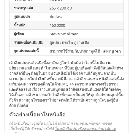
ขนาดรูปเล่ม
265 x 230 x 3
รูปแบบปก
ปกอ่อน
น้ำหนัก
160.0000
ผู้เขียน
Steve Smallman
รายละเอียดเพิ่มเติม
ผู้แปล : ประไพ ภูงามเชิง
จุดเด่นของเล่มนี้
สามารถใช้ร่วมกับปากกาพูดได้ TalkingPen
เจ้าลิงแสนซนตัวหนึ่งซึ่งอาศัยอยู่ในป่ามันคิดว่าโลกนี้ไม่มีความ
ยุติธรรมเอาเสียเลยทำไมนกต่างๆ ที่บินอยู่บนท้องฟ้าจึงมีสีสันสดใสต่าง
จากสัตว์อื่นๆ ที่อยู่ในป่า จนวันหนึ่งมันได้เจอจานสีกับพู่กัน จากนั้น
ความวุ่นวายในป่าจึงเกิดขึ้นจากฝีมือของเจ้าลิงแสนซน หนังสือเล่มนี้ส่ง
เสริมพัฒนาการของเด็กๆในด้าน MQ >> (ความฉลาดทางจริยธรรม
และศีลธรรม) เรื่องราวแสนสนุกของเจ้าลิงแสนซนที่แฝงคติให้กับเด็กๆ
ได้เป็นอย่างดี เช่น จงพอใจในสิ่งที่ตนเองเป็นอยู่ ให้ทุกข์แก่ท่านทุกข์นั้น
ถึงตัว ความถูกใจของเราไม่อาจตัดสินได้ว่าเป็นความถูกใจของผู้อื่น
ด้วย เป็นต้น
ตัวอย่างเนื้อหาในหนังสือ
(ตัวหนังสือบางจุดที่อ่านไม่ได้ เกิดจากการแสดงผลผิดพลาดของ
เว็บไซต์ผู้ให้บริการฝากไฟล์
ในหนังสือเล่มจริงสามารถอ่านได้ตาม