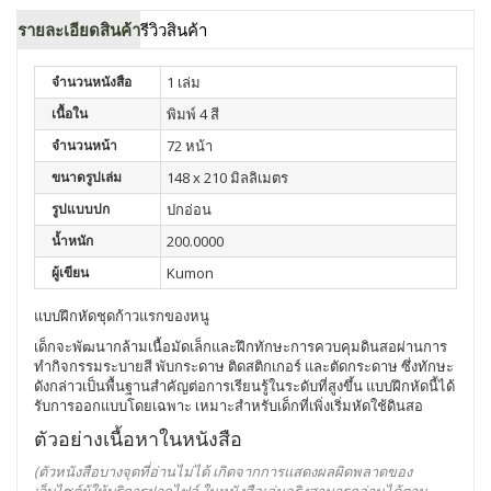
รายละเอียดสินค้า
รีวิวสินค้า
จำนวนหนังสือ
1 เล่ม
เนื้อใน
พิมพ์ 4 สี
จำนวนหน้า
72 หน้า
ขนาดรูปเล่ม
148 x 210 มิลลิเมตร
รูปแบบปก
ปกอ่อน
น้ำหนัก
200.0000
ผู้เขียน
Kumon
แบบฝึกหัดชุดก้าวแรกของหนู
เด็กจะพัฒนากล้ามเนื้อมัดเล็กและฝึกทักษะการควบคุมดินสอผ่านการ
ทำกิจกรรมระบายสี พับกระดาษ ติดสติกเกอร์ และตัดกระดาษ ซึ่งทักษะ
ดังกล่าวเป็นพื้นฐานสำคัญต่อการเรียนรู้ในระดับที่สูงขึ้น แบบฝึกหัดนี้ได้
รับการออกแบบโดยเฉพาะ เหมาะสำหรับเด็กที่เพิ่งเริ่มหัดใช้ดินสอ
ตัวอย่างเนื้อหาในหนังสือ
(ตัวหนังสือบางจุดที่อ่านไม่ได้ เกิดจากการแสดงผลผิดพลาดของ