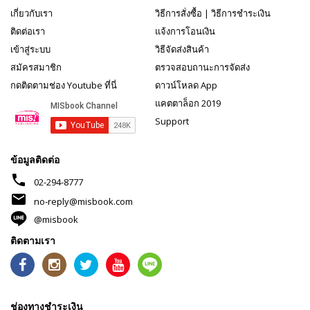
เกี่ยวกับเรา
วิธีการสั่งซื้อ
|
วิธีการชำระเงิน
ติดต่อเรา
แจ้งการโอนเงิน
เข้าสู่ระบบ
วิธีจัดส่งสินค้า
สมัครสมาชิก
ตรวจสอบถานะการจัดส่ง
กดติดตามช่อง Youtube ที่นี่
ดาวน์โหลด App
แคตตาล็อก 2019
Support
ข้อมูลติดต่อ
phone
02-294-8777
mail
no-reply@misbook.com
@misbook
ติดตามเรา
ช่องทางชำระเงิน