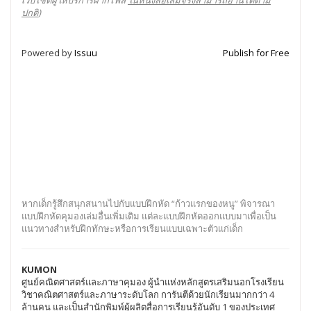
เว็บไซต์ผู้ให้บริการฝากไฟล์
ในหนังสือเล่มจริงสามารถอ่านได้ตาม
ปกติ
)
Powered by
Issuu
Publish for Free
หากเด็กรู้สึกสนุกสนานไปกับแบบฝึกหัด “ก้าวแรกของหนู” พิจารณา
แบบฝึกหัดคุมองเล่มอื่นเพิ่มเติม แต่ละแบบฝึกหัดออกแบบมาเพื่อเป็น
แนวทางสำหรับฝึกทักษะหรือการเรียนแบบเฉพาะตัวแก่เด็ก
KUMON
ศูนย์คณิตศาสตร์และภาษาคุมอง ผู้นำแห่งหลักสูตรเสริมนอกโรงเรียน
วิชาคณิตศาสตร์และภาษาระดับโลก การันตีด้วยนักเรียนมากกว่า 4
ล้านคน และเป็นสำนักพิมพ์ผู้ผลิตสื่อการเรียนรู้อันดับ 1 ของประเทศ