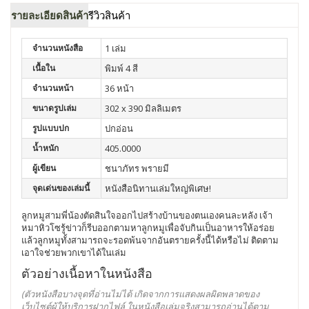
รายละเอียดสินค้า
รีวิวสินค้า
จำนวนหนังสือ
1 เล่ม
เนื้อใน
พิมพ์ 4 สี
จำนวนหน้า
36 หน้า
ขนาดรูปเล่ม
302 x 390 มิลลิเมตร
รูปแบบปก
ปกอ่อน
น้ำหนัก
405.0000
ผู้เขียน
ชนาภัทร พรายมี
จุดเด่นของเล่มนี้
หนังสือนิทานเล่มใหญ่พิเศษ!
ลูกหมูสามพี่น้องตัดสินใจออกไปสร้างบ้านของตนเองคนละหลัง เจ้า
หมาหิวโซรู้ข่าวก็รีบออกตามหาลูกหมูเพื่อจับกินเป็นอาหารให้อร่อย
แล้วลูกหมูทั้งสามารถจะรอดพ้นจากอันตรายครั้งนี้ได้หรือไม่ ติดตาม
เอาใจช่วยพวกเขาได้ในเล่ม
ตัวอย่างเนื้อหาในหนังสือ
(ตัวหนังสือบางจุดที่อ่านไม่ได้ เกิดจากการแสดงผลผิดพลาดของ
เว็บไซต์ผู้ให้บริการฝากไฟล์
ในหนังสือเล่มจริงสามารถอ่านได้ตาม