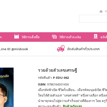
เป
ษะ
วิธีการสั่งซื้อ
วิธีการชำระเงิน
แจ้ง
Line ID @misbook
จัดส่งสินค้าทั่วประเทศ
รวยด้วยตัวเลขเศรษฐี
รหัสสินค้า:
P-EDU-062
ISBN:
9786164301436
เมื่อรหัสฟ้าเปิด ชีวิตก็เปลี่ยน... เมื่อรหัสมนุษย์เปิด ชี
ใหม่ได้ด้วยตัวเอง!! "เลขศาสตร์" หนึ่งทางเลือก หนึ่งเค
นำพาทุกคนไปสู่ความสำเร็จอย่างที่ต้องการ โดย ครูว
สถานะของสินค้า :
สินค้าพร้อมส่ง