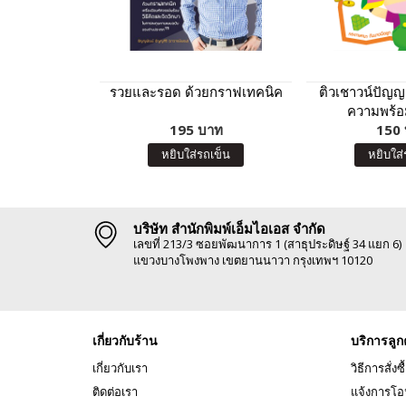
รวยและรอด ด้วยกราฟเทคนิค
ติวเชาวน์ปัญญา
ความพร้อม
195 บาท
โรงเรียนสาธิต
150
เครือคาทอลิก (
หยิบใส่รถเข็น
หยิบใส่
บริษัท สำนักพิมพ์เอ็มไอเอส จำกัด
เลขที่ 213/3 ซอยพัฒนาการ 1 (สาธุประดิษฐ์ 34 แยก 6)
แขวงบางโพงพาง เขตยานนาวา กรุงเทพฯ 10120
เกี่ยวกับร้าน
บริการลูก
เกี่ยวกับเรา
วิธีการสั่งซื
ติดต่อเรา
แจ้งการโอ