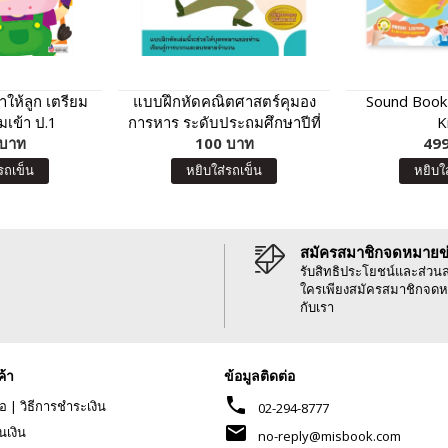
ให้ลูก เตรียม
แบบฝึกหัดคณิตศาสตร์คุมอง
Sound Book
เข้า ป.1
การหาร ระดับประถมศึกษาปีที่
K
และโรงเรียนใน
 บาท
100 บาท
3
499
ฉบับปรับปรุง)
รถเข็น
หยิบใส่รถเข็น
หยิบใ
สมัครสมาชิกจดหมายข
รับสิทธิประโยชน์และส่วน
ใครเพียงสมัครสมาชิกจดห
กับเรา
ค้า
ข้อมูลติดต่อ
phone
้อ
|
วิธีการชำระเงิน
02-294-8777
mail
นเงิน
no-reply@misbook.com