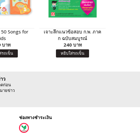
 50 Songs for
เจาะลึกแนวข้อสอบ ก.พ. ภาค
หัดคัด ก
ids
ก​ ฉบับสมบูรณ์
 บาท
240 บาท
5
สิ
ส่รถเข็น
หยิบใส่รถเข็น
่าว
ลดก่อน
มายข่าว
ช่องทางชำระเงิน