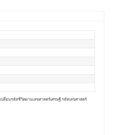
็จ... เปลี่ยนรหัสชีวิตผ่านเลขศาสตร์เศรษฐี รหัสเลขศาสตร์