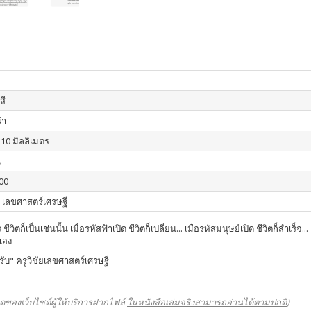
สี
้า
210 มิลลิเมตร
น
00
ย เลขศาสตร์เศรษฐี
ชีวิตก็เป็นเช่นนั้น เมื่อรหัสฟ้าเปิด ชีวิตก็เปลี่ยน... เมื่อรหัสมนุษย์เปิด ชีวิตก็สำเร
ตเอง
รับ" ครูวิชัยเลขศาสตร์เศรษฐี
ดของเว็บไซต์ผู้ให้บริการฝากไฟล์
ในหนังสือเล่มจริงสามารถอ่านได้ตามปกติ
)