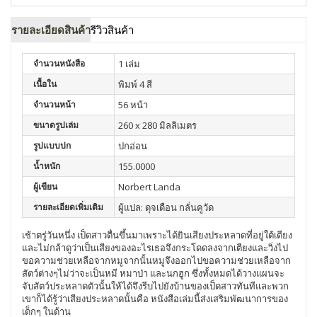
รายละเอียดสินค้า
รีวิวสินค้า
จำนวนหนังสือ
1 เล่ม
เนื้อใน
พิมพ์ 4 สี
จำนวนหน้า
56 หน้า
ขนาดรูปเล่ม
260 x 280 มิลลิเมตร
รูปแบบปก
ปกอ่อน
น้ำหนัก
155.0000
ผู้เขียน
Norbert Landa
รายละเอียดเพิ่มเติม
ผู้แปล: ดุจเดือน กลั่นคูวัด
เช้าตรู่วันหนึ่ง เป็ดสาวตื่นขึ้นมาเพราะได้ยินเสียงประหลาดที่อยู่ใต้เตียง
และไม่กล้าดูว่าเป็นเสียงของอะไรเธอจึงกระโดดลงจากเตียงและวิ่งไป
ขอความช่วยเหลือจากหมูจากนั้นหมูจึงออกไปขอความช่วยเหลือจาก
สัตว์ต่างๆไม่ว่าจะเป็นหมี หมาป่า และนกฮูก ซึ่งทั้งหมดได้วางแผนจะ
จับสัตว์ประหลาดตัวนั้นให้ได้จึงรีบไปยังบ้านของเป็ดสาวทันทีและพวก
เขาก็ได้รู้ว่าเสียงประหลาดนั้นคือ หนังสือเล่มนี้ส่งเสริมพัฒนาการของ
เด็กๆ ในด้าน