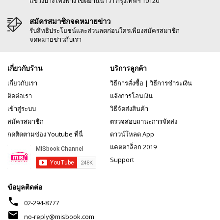
แขวงบางโพงพาง เขตยานนาวา กรุงเทพฯ 10120
สมัครสมาชิกจดหมายข่าว
รับสิทธิประโยชน์และส่วนลดก่อนใครเพียงสมัครสมาชิก
จดหมายข่าวกับเรา
เกี่ยวกับร้าน
บริการลูกค้า
เกี่ยวกับเรา
วิธีการสั่งซื้อ
|
วิธีการชำระเงิน
ติดต่อเรา
แจ้งการโอนเงิน
เข้าสู่ระบบ
วิธีจัดส่งสินค้า
สมัครสมาชิก
ตรวจสอบถานะการจัดส่ง
กดติดตามช่อง Youtube ที่นี่
ดาวน์โหลด App
แคตตาล็อก 2019
Support
ข้อมูลติดต่อ
phone
02-294-8777
mail
no-reply@misbook.com