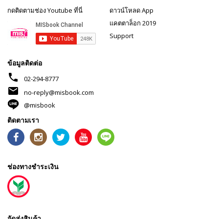
กดติดตามช่อง Youtube ที่นี่
ดาวน์โหลด App
แคตตาล็อก 2019
Support
ข้อมูลติดต่อ
phone
02-294-8777
mail
no-reply@misbook.com
@misbook
ติดตามเรา
ช่องทางชำระเงิน
จัดส่งสินค้า