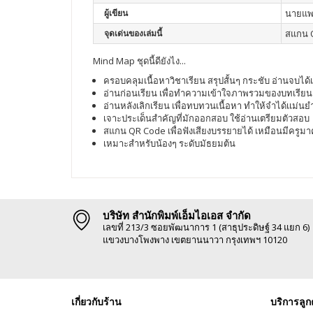
ผู้เขียน
นายแพทย
จุดเด่นของเล่มนี้
สแกน Q
Mind Map ชุดนี้ดียังไง​...
ครอบคลุมเนื้อหาวิชาเรียน สรุปสั้นๆ กระชับ อ่านจบได
อ่านก่อนเรียน เพื่อทำความเข้าใจภาพรวมของบทเรียน เน
อ่านหลังเลิกเรียน เพื่อทบทวนเนื้อหา ทำให้จำได้เเม่นยำย
เจาะประเด็นสำคัญที่มักออกสอบ ใช้อ่านเตรียมตัวสอบ
สแกน QR Code เพื่อฟังเสียงบรรยายได้ เหมือนมีครูมา
เหมาะสำหรับน้องๆ ระดับมัธยมต้น
บริษัท สำนักพิมพ์เอ็มไอเอส จำกัด
เลขที่ 213/3 ซอยพัฒนาการ 1 (สาธุประดิษฐ์ 34 แยก 6)
แขวงบางโพงพาง เขตยานนาวา กรุงเทพฯ 10120
เกี่ยวกับร้าน
บริการลูก