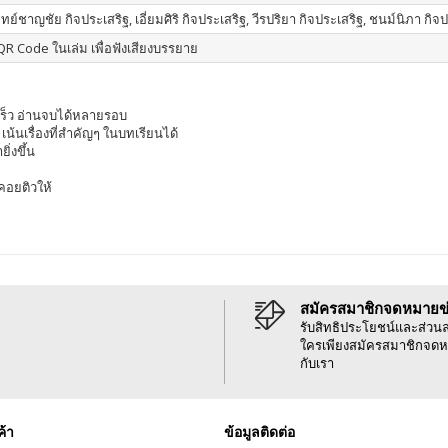
์ชาญชัย กิจประเสริฐ, เอี่ยมศิริ กิจประเสริฐ, วีรปริยา กิจประเสริฐ, ชนม์นิภา กิจ
R Code ในเล่ม เพื่อฟังเสียงบรรยาย
้เร็ว อ่านจบได้หลายรอบ
้นเรื่องที่สำคัญๆ ในบทเรียนได้
ิ่งขึ้น
คอยติวให้
สมัครสมาชิกจดหมายข
รับสิทธิประโยชน์และส่วน
ใครเพียงสมัครสมาชิกจดห
กับเรา
ค้า
ข้อมูลติดต่อ