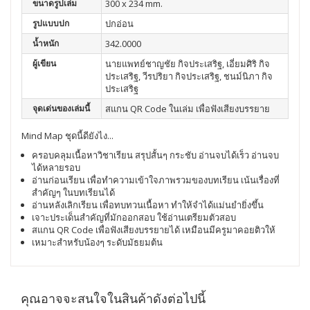
ขนาดรูปเล่ม
300 x 234 mm.
รูปแบบปก
ปกอ่อน
น้ำหนัก
342.0000
ผู้เขียน
นายแพทย์ชาญชัย กิจประเสริฐ, เอี่ยมศิริ กิจ
ประเสริฐ, วีรปริยา กิจประเสริฐ, ชนม์นิภา กิจ
ประเสริฐ
จุดเด่นของเล่มนี้
สแกน QR Code ในเล่ม เพื่อฟังเสียงบรรยาย
Mind Map ชุดนี้ดียังไง​...
ครอบคลุมเนื้อหาวิชาเรียน สรุปสั้นๆ กระชับ อ่านจบได้เร็ว อ่านจบ
ได้หลายรอบ
อ่านก่อนเรียน เพื่อทำความเข้าใจภาพรวมของบทเรียน เน้นเรื่องที่
สำคัญๆ ในบทเรียนได้
อ่านหลังเลิกเรียน เพื่อทบทวนเนื้อหา ทำให้จำได้เเม่นยำยิ่งขึ้น
เจาะประเด็นสำคัญที่มักออกสอบ ใช้อ่านเตรียมตัวสอบ
สแกน QR Code เพื่อฟังเสียงบรรยายได้ เหมือนมีครูมาคอยติวให้
เหมาะสำหรับน้องๆ ระดับมัธยมต้น
คุณอาจจะสนใจในสินค้าดังต่อไปนี้