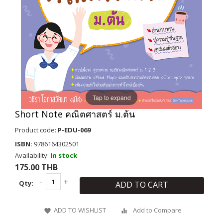
Tap to expand
Short Note คณิตศาสตร์ ม.ต้น
Product code:
P-EDU-069
ISBN:
9786164302501
Availability:
In stock
175.00 THB
Qty:
ADD TO CART
ADD TO WISHLIST
Add to Compare