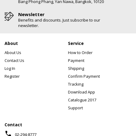
Bang Phong Phang, Yan Nawa, Bangkok, 10120
Newsletter
Benefits and discounts. Just subscribe to our
newsletter.
About
Service
About Us
How to Order
Contact Us
Payment
Log In
Shipping
Register
Confirm Payment
Tracking
Download App
Catalogue 2017
Support
Contact
phone
02-294-8777