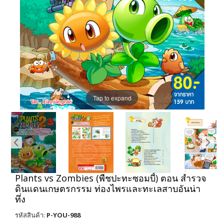
Tap to expand
Plants vs Zombies (พืชปะทะซอมบี้) ตอน สำรวจ
ดินแดนเกษตรกรรม ท่องไพรและทะเลสาบอันน่า
ทึ่ง
รหัสสินค้า:
P-YOU-988