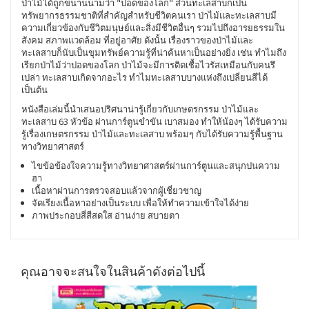
ป่าไม้ได้ถูกขนานนามว่า "ปอดของโลก" ส่วนทะเลสาบก็เป็น
ทรัพยากรธรรมชาติที่สำคัญสำหรับชีวิตคนเรา ป่าไม้และทะเลสาบมี
ความเกี่ยวข้องกับชีวิตมนุษย์และสิ่งมีชีวิตอื่นๆ รวมไปถึงอารยธรรมใน
สังคม สภาพแวดล้อม ที่อยู่อาศัย ดังนั้น เรื่องราวของป่าไม้และ
ทะเลสาบก็นับเป็นขุมทรัพย์ความรู้ที่น่าค้นหาเป็นอย่างยิ่ง เช่น ทำไมถึง
เรียกป่าไม้ว่าปอดของโลก ป่าไม้จะมีการติดเชื้อไวรัสเหมือนกับคนรึ
เปล่า ทะเลสาบเกิดจากอะไร ทำไมทะเลสาบบางแห่งถึงเปลี่ยนสีได้
เป็นต้น
หนังสือเล่มนี้นำเสนอปริศนาน่ารู้เกี่ยวกับเกษตรกรรม ป่าไม้และ
ทะเลสาบ 63 หัวข้อ ผ่านการ์ตูนขำขัน เบาสมอง ทำให้น้องๆ ได้รับความ
รู้เรื่องเกษตรกรรม ป่าไม้และทะเลสาบ พร้อมๆ กับได้รับความรู้พื้นฐาน
ทางวิทยาศาสตร์
ไขข้อข้องใจความรู้ทางวิทยาศาสตร์ผ่านการ์ตูนและสนุกปนความ
ฮา
เนื้อหาผ่านการตรวจสอบแล้วจากผู้เชี่ยวชาญ
จัดเรียงเนื้อหาอย่างเป็นระบบ เพื่อให้ทำความเข้าใจได้ง่าย
ภาพประกอบสี่สีสดใส อ่านง่าย สบายตา
คุณอาจจะสนใจในสินค้าดังต่อไปนี้