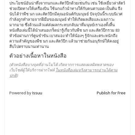
ประโยชน์อันน่าทึ่งจากนกและสัตว์ปีกด้วยเช่นกัน เช่น ใช้เหยี่ยวล่าสัตว์
ช่วยเปิดทางให้เครื่องบิน ใช้นกแก้วนำทางให้กับคนตาบอด เป็นต้น จึง
นับได้ว่าพืช นก และสัตว์ปีกมีคุณอนันต์กับมนุษย์ ปัจจุบันนี้ระบบนิเวศ
กำลังถูกทำลายจากฝีมือของมนุษย์ ทำให้เกิดผลเสียและมลภาวะ
มากมาย ซึ่งล้วนแล้วแต่ส่งผลกระทบกลับมาที่มนุษย์เราเองทั้งสิ้น
หนังสือเล่มนี้ได้นำเสนอเกร็ดน่ารู้เกี่ยวกับพืช นก และสัตว์ปีกรวม 83
หัวข้อผ่านการ์ตูนขำขัน เบาสมอง ทำให้น้องๆ รู้จักและตระหนักถึง
ความสำคัญของพืช นก และสัตว์ปีก แล้วมาช่วยกันอนุรักษ์ให้คงอยู่
สืบไปตราบนานเท่านาน
ตัวอย่างเนื้อหาในหนังสือ
(ตัวหนังสือบางจุดที่อ่านไม่ได้ เกิดจากการแสดงผลผิดพลาดของ
เว็บไซต์ผู้ให้บริการฝากไฟล์
ในหนังสือเล่มจริงสามารถอ่านได้ตาม
ปกติ
)
Powered by
Issuu
Publish for Free