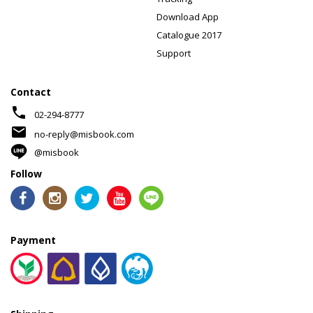
Download App
Catalogue 2017
Support
Contact
phone
02-294-8777
mail
no-reply@misbook.com
@misbook
Follow
Payment