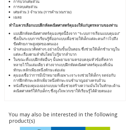
การบวกเศษส่วน
การลบเศษส่วน
เศษส่วน 3 จำนวณ (การคำนวณรวม)
เฉลย
ทำไมควรเลือกแบบฝึกหัดคณิตศาสตร์คุมองให้เเก่บุตรหลานของท่าน
แบบฝึกหัดคณิตศาสตร์คุมองชุดนี้อิงจาก “ระบบการเรียนแบบคุมอง”
ซึ่งเป็นระบบการเรียนรู้ที่ออกแบบเพื่อช่วยให้เด็กเเต่ละคนก้าวไปถึง
ขีดศักยภาพสูงสุดของตนเอง
นำเสนอแนวคิดต่างๆ อย่างเป็นขั้นเป็นตอน ซึ่งช่วยให้เด็กชำนาญใน
แต่ละเรื่องตามลำดับโดยไม่รู้ยากลำบาก
ในขณะที่แบบฝึกหัดอื่นๆ นั้นพยามยามครอบคลุมหัวข้อที่หลาก
หลายไว้ในเล่มเดียว ต่างจากแบบฝึกหัดคณิตศาสตร์คุมองที่เน้น
ทักษะหลักเพียงหนึ่งทักษะต่อเล่ม
คุมองเชื่อว่าการมีเป้าหมายที่เฉพาะเจาะจงช่วยให้เด็กๆ จดจ่อกับ
การฝึกทักษะหลักเพียวหนึ่งทักษะจนชำนาญอย่างครบถ้วน
หนังสือของคุมองออกแบบมาเพื่อช่วยสร้างความมั่นใจในทักษะด้าน
คณิตศาสตร์ให้กับเด็กๆ ซึ่งจูงใจพวกเขาให้เรียนรู้ได้ด้วยตนเอง
You may also be interested in the following
product(s)