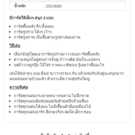
น้ำหนัก
250.0000
มีการ์ดให้เด็กๆ สนุก 3 แบบ
การ์ดพื้นหลัง สีๆ ทั้งแผ่น
การ์ดรูปร่าง โค้งๆ เว้าๆ
การ์ดรูปภาพ เป็นชิ้นตามรูปทางของภาพ
วิธีเล่น
เลือกจับคู่โดยเอาการ์ดรูปร่างมาวางบนการ์ดพื้นหลัง
ความสนุกก็อยู่ตรงการจับคู่ ถ้าวางผิด มันก็จะแปลกๆ
แต่ถ้าวางถูกปุ๊บ โอ้โฮ!! ภาพจะะชัดเจน รู้เลยว่าคืออะไร
เล่นได้หลายๆ แบบ ยิ่งเอามาวางรวมๆ กัน แล้วแข่งกันจับคู่นะสนุกมาก
ลองเล่นหลายบ้านแล้ว หัวเราะมีความสุขกันใหญ่
ความพิเศษ
การ์ดทุกแผ่นกระดาษหนา ทนทาน ไม่ฉีกขาด
การ์ดทุกแผ่นพิมพ์ปลอดภัยด้วยหมึกถั่วเหลือง
การ์ดทุกแผ่นโค้งมน ไม่มีเสี้ยนตำมือเหมือนไม้
การ์ดทุกแผ่นน่ารัก สีสวยจริงๆ สดใส เด็กๆ ชอบ