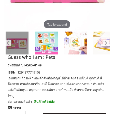
Tap to expand
Guess who I am : Pets
รหัสสินค้า:
I-CAD-0149
ISBN:
1294877749103
เล่นสนุกแล้ว ยังฝึกท่องคำศัพท์อังกฤษได้ด้วย คงคอนเซ็ปต์ ถูกกับดี สี
ต้องสวย ภาพต้องน่ารัก เล่นได้หลายๆ แบบ ยิ่งเอามาวางรวมๆ กัน แล้ว
แข่งกันจับคู่นะ สนุกมาก ลองเล่นหลายบ้านแล้ว หัวเราะมีความสุขกัน
ใหญ่
สถานะของสินค้า :
สินค้าพร้อมส่ง
85 บาท