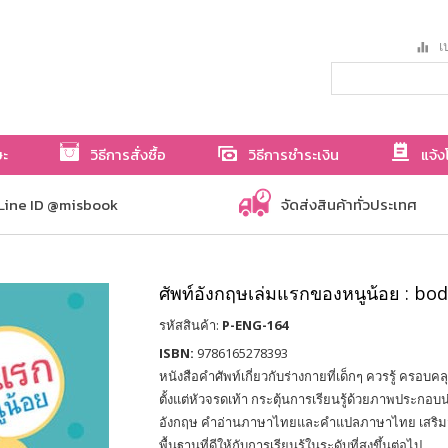
เป
ษะ
วิธีการสั่งซื้อ
วิธีการชำระเงิน
แจ้ง
Line ID @misbook
จัดส่งสินค้าทั่วประเทศ
ศัพท์อังกฤษเล่มแรกของหนูน้อย : bo
รหัสสินค้า:
P-ENG-164
ISBN:
9786165278393
หนังสือคำศัพท์เกี่ยวกับร่างกายที่เด็กๆ ควรรู้ ครอบ
ตั้งแต่หัวจรดเท้า กระตุ้นการเรียนรู้ด้วยภาพประกอบ
อังกฤษ คำอ่านภาษาไทยและคำแปลภาษาไทย เสริมสร้
พื้นฐานที่ดีให้กับการเรียนรู้ในระดับที่สูงขึ้นต่อไป