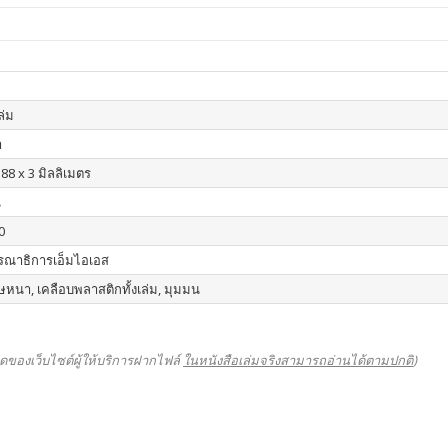
เล่ม
า
88 x 3 มิลลิเมตร
น
0
รณาธิการเอ็มไอเอส
หนา, เคลือบพลาสติกทั้งเล่ม, มุมมน
ดของเว็บไซต์ผู้ให้บริการฝากไฟล์
ในหนังสือเล่มจริงสามารถอ่านได้ตามปกติ
)