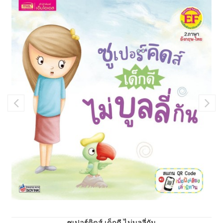
ซูเปอร์คิดส์ เด็กดี ไม่บูลลี่กัน