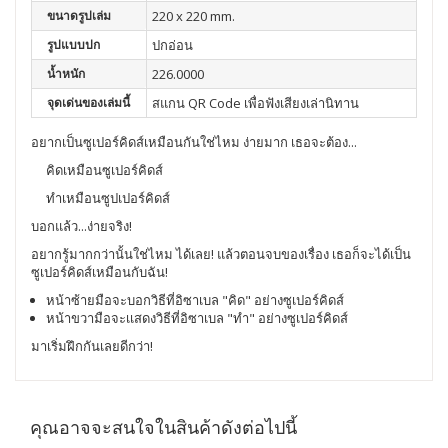
ขนาดรูปเล่ม
220 x 220 mm.
รูปแบบปก
ปกอ่อน
น้ำหนัก
226.0000
จุดเด่นของเล่มนี้
สแกน QR Code เพื่อฟังเสียงเล่านิทาน
อยากเป็นซูเปอร์คิดส์เหมือนกันใช่ไหม ง่ายมาก เธอจะต้อง...
คิดเหมือนซูเปอร์คิดส์
ทำเหมือนซูปเปอร์คิดส์
บอกแล้ว...ง่ายจริง!
อยากรู้มากกว่านั้นใช่ไหม ได้เลย! แล้วตอนจบของเรื่อง เธอก็จะได้เป็น
ซูเปอร์คิดส์เหมือนกับฉัน!
หน้าซ้ายมือจะบอกวิธีที่อิซาเบล "คิด" อย่างซูเปอร์คิดส์
หน้าขวามือจะเเสดงวิธีที่อิซาเบล "ทำ" อย่างซูเปอร์คิดส์
มาเริ่มฝึกกันเลยดีกว่า!
คุณอาจจะสนใจในสินค้าดังต่อไปนี้