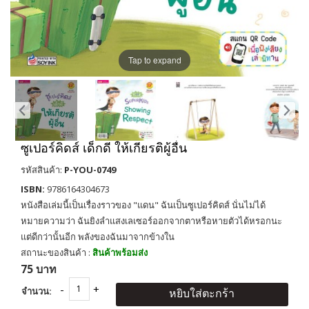
Tap to expand
ซูเปอร์คิดส์ เด็กดี ให้เกียรติผู้อื่น
รหัสสินค้า:
P-YOU-0749
ISBN:
9786164304673
หนังสือเล่มนี้เป็นเรื่องราวของ "แดน" ฉันเป็นซูเปอร์คิดส์ นั่นไม่ได้
หมายความว่า ฉันยิงลำแสงเลเซอร์ออกจากตาหรือหายตัวได้หรอกนะ
แต่ดีกว่านั้นอีก พลังของฉันมาจากข้างใน
สถานะของสินค้า :
สินค้าพร้อมส่ง
75 บาท
จำนวน:
หยิบใส่ตะกร้า