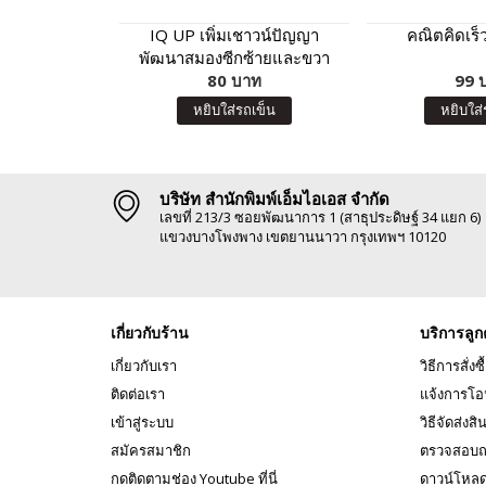
IQ UP เพิ่มเชาวน์ปัญญา
คณิตคิดเร็
พัฒนาสมองซีกซ้ายและขวา
(สำหรับอายุ 5 ปี)
80 บาท
99 
หยิบใส่รถเข็น
หยิบใส่
บริษัท สำนักพิมพ์เอ็มไอเอส จำกัด
เลขที่ 213/3 ซอยพัฒนาการ 1 (สาธุประดิษฐ์ 34 แยก 6)
แขวงบางโพงพาง เขตยานนาวา กรุงเทพฯ 10120
เกี่ยวกับร้าน
บริการลูก
เกี่ยวกับเรา
วิธีการสั่งซื
ติดต่อเรา
แจ้งการโอ
เข้าสู่ระบบ
วิธีจัดส่งสิ
สมัครสมาชิก
ตรวจสอบถ
กดติดตามช่อง Youtube ที่นี่
ดาวน์โหล