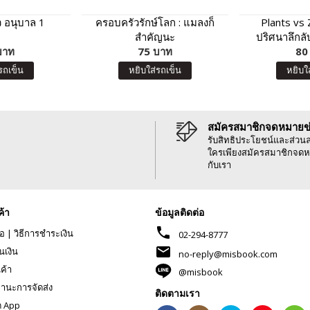
ว อนุบาล 1
ครอบครัวรักษ์โลก : แมลงก็
Plants vs
สำคัญนะ
ปริศนาลึกล
บาท
75 บาท
ปัญหาโรค
80
รถเข็น
หยิบใส่รถเข็น
หยิบใ
สมัครสมาชิกจดหมายข
รับสิทธิประโยชน์และส่วน
ใครเพียงสมัครสมาชิกจดห
กับเรา
ค้า
ข้อมูลติดต่อ
phone
้อ
|
วิธีการชำระเงิน
02-294-8777
mail
นเงิน
no-reply@misbook.com
นค้า
@misbook
านะการจัดส่ง
ติดตามเรา
ด App