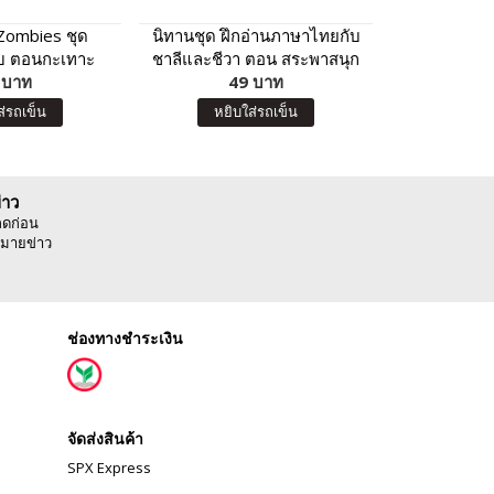
 Zombies ชุด
นิทานชุด ฝึกอ่านภาษาไทยกับ
Flash C
ับ ตอนกะเทาะ
ชาลีและชีวา ตอน สระพาสนุก
ภัยไข้เจ็บ
 บาท
49 บาท
8
ส่รถเข็น
หยิบใส่รถเข็น
หยิบ
่าว
ลดก่อน
มายข่าว
ช่องทางชำระเงิน
จัดส่งสินค้า
SPX Express