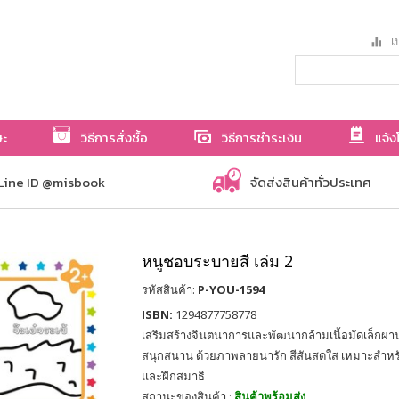
เป
ษะ
วิธีการสั่งซื้อ
วิธีการชำระเงิน
แจ้ง
Line ID @misbook
จัดส่งสินค้าทั่วประเทศ
หนูชอบระบายสี เล่ม 2
รหัสสินค้า:
P-YOU-1594
ISBN:
1294877758778
เสริมสร้างจินตนาการและพัฒนากล้ามเนื้อมัดเล็กผ่
สนุกสนาน ด้วยภาพลายน่ารัก สีสันสดใส เหมาะสำหรับเด
และฝึกสมาธิ
สถานะของสินค้า :
สินค้าพร้อมส่ง