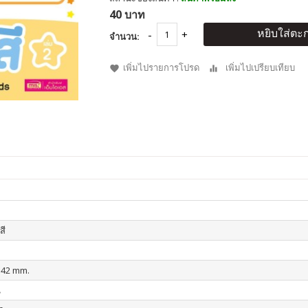
40 บาท
หยิบใส่ตะก
จำนวน:
เพิ่มไปรายการโปรด
เพิ่มไปเปรียบเทียบ
สี
142 mm.
น