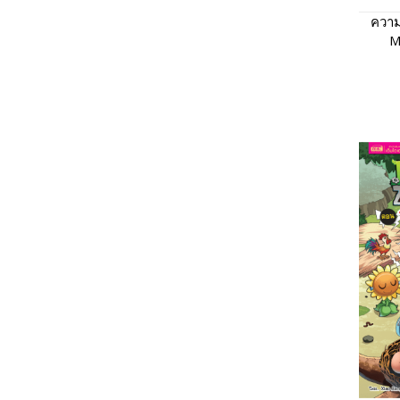
ความ
M