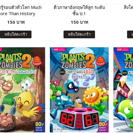
รู้รอบตัวทั่วโลก Much
ติวภาษาอังกฤษให้ลูก ระดับ
สิงโ
ore Than History
ชั้น ป.1
150 บาท
150 บาท
หยิบใส่ตะกร้า
หยิบใส่ตะกร้า