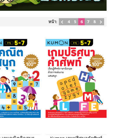
หน้า:
4
5
6
7
8