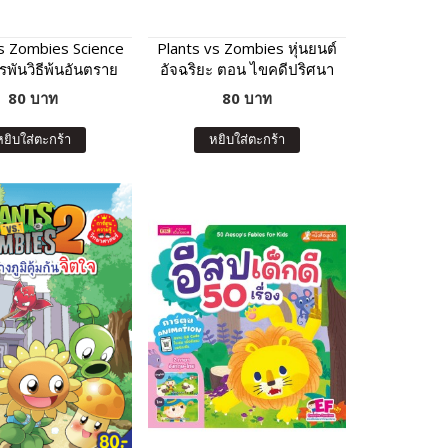
vs Zombies Science
Plants vs Zombies หุ่นยนต์
พันวิธีพ้นอันตราย
อัจฉริยะ ตอน ไขคดีปริศนา
ชีวิตประจำวัน
ล่าหุ่นยนต์อาละวาด
80 บาท
80 บาท
หยิบใส่ตะกร้า
หยิบใส่ตะกร้า