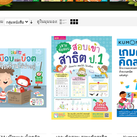
าม
ดูในมุมมอง: