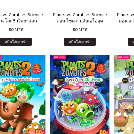
s vs Zombies Science
Plants vs Zombies Science
Plants 
น โลกชีววิทยาแสน
ตอน ไขความลับเอไอสุด
ตอน สาร
มหัศจรรย์
อัจฉริยะ
ใน
80 บาท
80 บาท
หยิบใส่ตะกร้า
หยิบใส่ตะกร้า