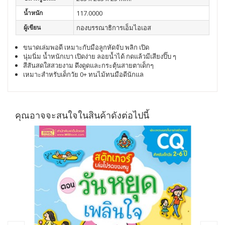
น้ำหนัก
117.0000
ผู้เขียน
กองบรรณาธิการเอ็มไอเอส
ขนาดเล่มพอดี
เหมาะกับมือลูกหัดจับ
พลิก
เปิด
นุ่มนิ่ม
น้ำหนักเบา
เปิดง่าย
ลอยน้ำได้
กดแล้วมีเสียงปิ๊บ
ๆ
สีสันสดใสสวยงาม
ดึงดูดและกระตุ้นสายตาเด็กๆ
เหมาะสำหรับเด็กวัย
0+
ทนไม้ทนมือดีนักแล
คุณอาจจะสนใจในสินค้าดังต่อไปนี้