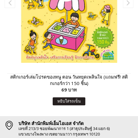
สติกเกอร์เล่มโปรดของหนู ตอน วันหยุดเพลินใจ (แถมฟรี! สติ
กเกอร์กว่า 150 ชิ้น)
69 บาท
หยิบใส่รถเข็น
บริษัท สำนักพิมพ์เอ็มไอเอส จำกัด
เลขที่ 213/3 ซอยพัฒนาการ 1 (สาธุประดิษฐ์ 34 แยก 6)
แขวงบางโพงพาง เขตยานนาวา กรุงเทพฯ 10120