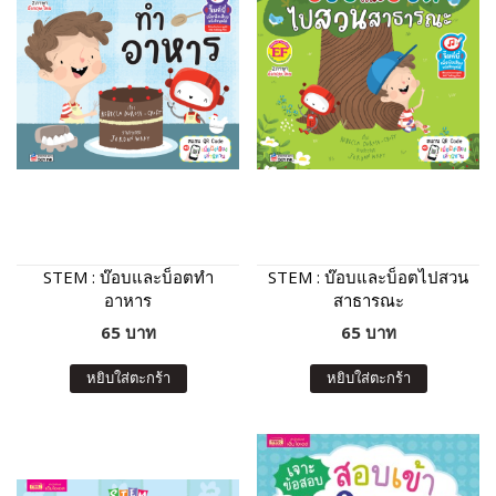
STEM : บ๊อบและบ็อตทำ
STEM : บ๊อบและบ็อตไปสวน
อาหาร
สาธารณะ
65 บาท
65 บาท
หยิบใส่ตะกร้า
หยิบใส่ตะกร้า