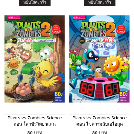
หยิบใส่ตะกร้า
หยิบใส่ตะกร้า
Plants vs Zombies Science
Plants vs Zombies Science
ตอน โลกชีววิทยาแสน
ตอน ไขความลับเอไอสุด
มหัศจรรย์
อัจฉริยะ
80 บาท
80 บาท