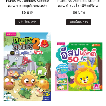
Plants vs Zombies Science
Plants vs Zombies Science
ตอน การผจญภัยของเหล่า
ตอน สำรวจโลกพิชิตปริศนา
สัตว์อพยพ
วิทยาศาสตร์
80 บาท
80 บาท
หยิบใส่ตะกร้า
หยิบใส่ตะกร้า