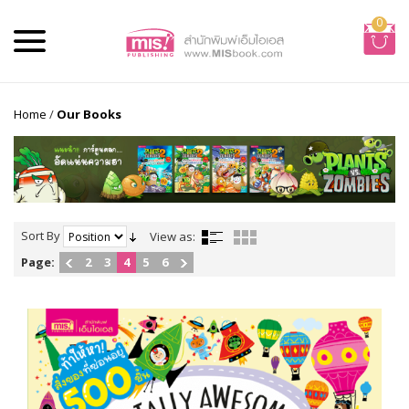
0
Home
/
Our Books
Sort By
View as:
Page:
2
3
4
5
6