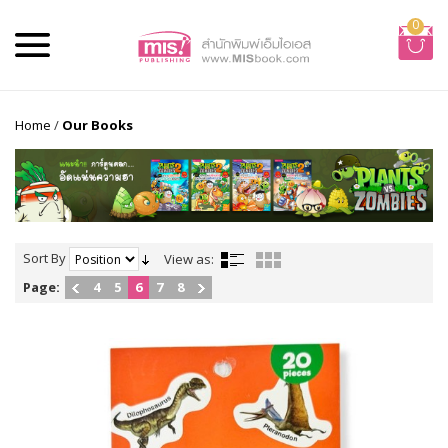
0
Home
/
Our Books
Sort By
View as:
Page:
4
5
6
7
8