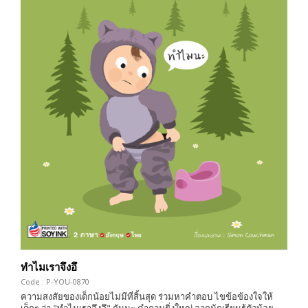
ทำไมเราจึงอึ
Code : P-YOU-0870
ความสงสัยของเด็กน้อยไม่มีที่สิ้นสุด ร่วมหาคำตอบ ไขข้อข้องใจให้
เด็กๆ ว่า "ทำไมเราจึงอึ" กันนะ คำถามยิ่งใหญ่ จากนักเรียนรู้ตัวน้อย