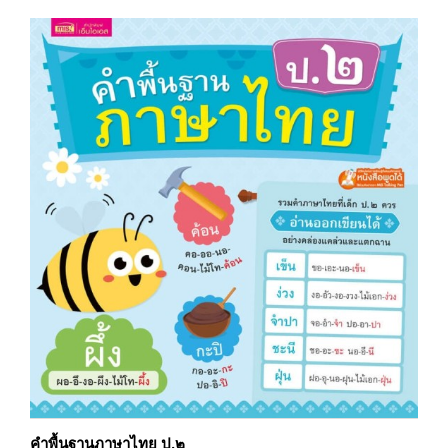
คำพื้นฐานภาษาไทย ป.๒