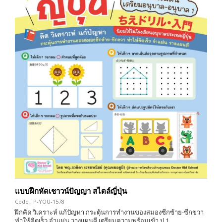
แบบฝึกหัดเชาวน์ปัญญา สไตล์ญี่ปุ่น
Code : P-YOU-1578
ฝึกคิด วิเคราะห์ แก้ปัญหา กระตุ้นการทำงานของสมองซีกซ้าย-ซีกขวา
ทำให้คิดเร็ว จำแม่น วางแผนดี เตรียมความพร้อมเข้า ป.1