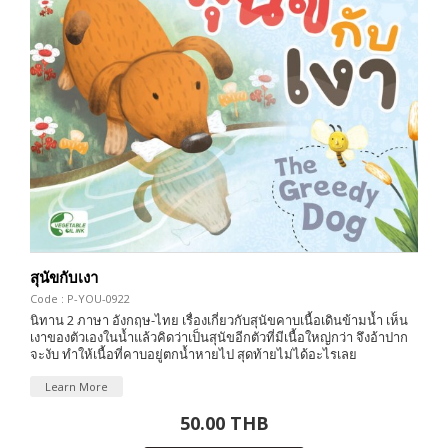
สุนัขกับเงา
Code : P-YOU-0922
นิทาน 2 ภาษา อังกฤษ-ไทย เรื่องเกี่ยวกับสุนัขคาบเนื้อเดินข้ามน้ำ เห็น
เงาของตัวเองในน้ำแล้วคิดว่าเป็นสุนัขอีกตัวที่มีเนื้อใหญ่กว่า จึงอ้าปาก
จะงับ ทำให้เนื้อที่คาบอยู่ตกน้ำหายไป สุดท้ายไม่ได้อะไรเลย
Learn More
50.00 THB