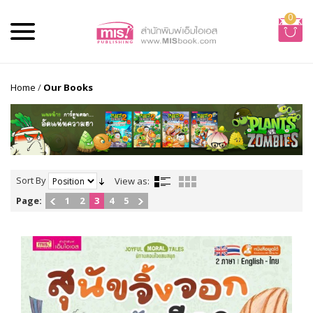
0
Home
/
Our Books
Sort By
View as:
Page:
1
2
3
4
5