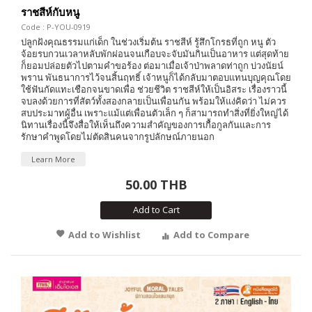
ราชสีห์กับหนู
Code : P-YOU-0919
ปลูกฝังคุณธรรมแก่เด็ก ในช่วงเริ่มต้น ราชสีห์ รู้สึกโกรธที่ถูก หนู ตัว
จ้อยรบกวนเวลาหลับพักผ่อนจนเกือบจะจับมันกินเป็นอาหาร แต่สุดท้าย
ก็ยอมปล่อยตัวไปตามคำขอร้อง ต่อมาเมื่อเจ้าป่าพลาดท่าถูก บ่วงนัยน์
พราน พันธนาการไว้จนสิ้นฤทธิ์ เจ้าหนูก็ได้กลับมาตอบแทนบุญคุณโดย
ใช้ฟันกัดแทะเชือกจนขาดเพื่อ ช่วยชีวิต ราชสีห์ให้เป็นอิสระ เรื่องราวนี้
จบลงด้วยการที่สัตว์ทั้งสองกลายเป็นเพื่อนกัน พร้อมให้แง่คิดว่า ไม่ควร
สบประมาทผู้อื่น เพราะแม้แต่เพื่อนตัวเล็ก ๆ ก็สามารถทำสิ่งที่ยิ่งใหญ่ได้
นิทานเรื่องนี้จึงสื่อให้เห็นถึงความสำคัญของการเกื้อกูลกันและการ
รักษาคำพูดโดยไม่ตัดสินคนจากรูปลักษณ์ภายนอก
Learn More
50.00 THB
Add to Cart
Add to Wishlist
Add to Compare