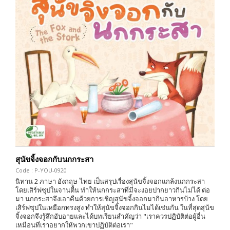
สุนัขจิ้งจอกกับนกกระสา
Code : P-YOU-0920
นิทาน 2 ภาษา อังกฤษ-ไทย เป็นสรุปเรื่องสุนัขจิ้งจอกแกล้งนกกระสา
โดยเสิร์ฟซุปในจานตื้น ทำให้นกกระสาที่มีจะงอยปากยาวกินไม่ได้ ต่อ
มา นกกระสาจึงเอาคืนด้วยการเชิญสุนัขจิ้งจอกมากินอาหารบ้าง โดย
เสิร์ฟซุปในเหยือกทรงสูง ทำให้สุนัขจิ้งจอกกินไม่ได้เช่นกัน ในที่สุดสุนัข
จิ้งจอกจึงรู้สึกอับอายและได้บทเรียนสำคัญว่า "เราควรปฏิบัติต่อผู้อื่น
เหมือนที่เราอยากให้พวกเขาปฏิบัติต่อเรา"