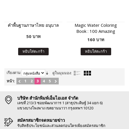
คำพื้นฐานภาษาไทย อนุบาล
Magic Water Coloring
Book : 100 Amazing
50 บาท
Animals
160 บาท
หยิบใส่ตะกร้า
หยิบใส่ตะกร้า
เรียงตาม
ดูในมุมมอง:
หน้า:
1
2
3
4
5
บริษัท สำนักพิมพ์เอ็มไอเอส จำกัด
เลขที่ 213/3 ซอยพัฒนาการ 1 (สาธุประดิษฐ์ 34 แยก 6)
แขวงบางโพงพาง เขตยานนาวา กรุงเทพฯ 10120
สมัครสมาชิกจดหมายข่าว
รับสิทธิประโยชน์และส่วนลดก่อนใครเพียงสมัครสมาชิก