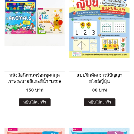
หนังสือนิทานพร้อมชุดสมุด
แบบฝึกหัดเชาวน์ปัญญา
ภาพระบายสีและสีน้ำ “Little
สไตล์ญี่ปุ่น
Artist : Animals” ปกฟ้า
150 บาท
80 บาท
หยิบใส่ตะกร้า
หยิบใส่ตะกร้า