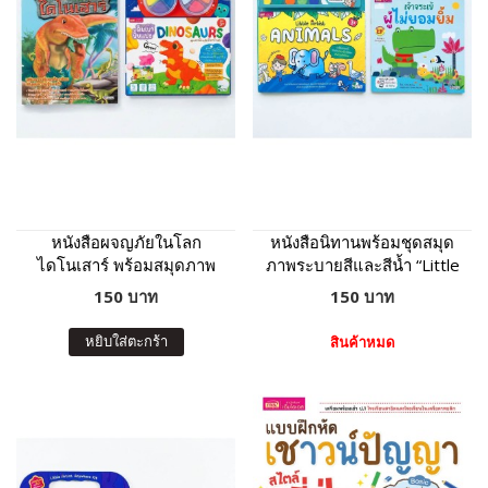
หนังสือผจญภัยในโลก
หนังสือนิทานพร้อมชุดสมุด
ไดโนเสาร์ พร้อมสมุดภาพ
ภาพระบายสีและสีน้ำ “Little
และดินเบาปั้นแปะ
Artist : Animals” ปกเหลือง
150 บาท
150 บาท
Dinosaurs : ภาพไดโนเสาร์
8 ฉาก 11 ตัว ดินเบา 8 สี
หยิบใส่ตะกร้า
สินค้าหมด