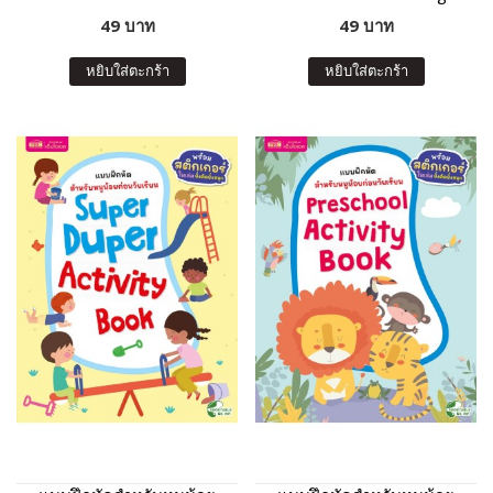
For Preschool Kids
Preschool Activity Book
49 บาท
49 บาท
หยิบใส่ตะกร้า
หยิบใส่ตะกร้า