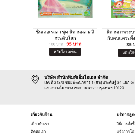
ซินเดอเรลลา ชุด นิทานคลาสสิ
นิทานภาพระบาย
กระดับโลก
กับคนแคระทั้ง
95 บาท
100 บาท
สติกเ
35 
หยิบใส่รถเข็น
หยิบใส่
บริษัท สำนักพิมพ์เอ็มไอเอส จำกัด
เลขที่ 213/3 ซอยพัฒนาการ 1 (สาธุประดิษฐ์ 34 แยก 6)
แขวงบางโพงพาง เขตยานนาวา กรุงเทพฯ 10120
เกี่ยวกับร้าน
บริการลูก
เกี่ยวกับเรา
วิธีการสั่งซื
ติดต่อเรา
แจ้งการโอ