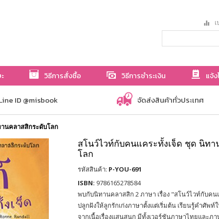
เป
ษะ
วิธีการสั่งซื้อ
วิธีการชำระเงิน
แจ้ง
Line ID @misbook
จัดส่งสินค้าทั่วประเทศ
นิทานคลาสสิกระดับโลก
สโนว์ไวท์กับคนแคระทั้งเจ็ด ชุด นิท
โลก
รหัสสินค้า:
P-YOU-691
ISBN:
9786165278584
พบกับนิทานคลาสสิก 2 ภาษา เรื่อง "สโนว์ไวท์กับคนแค
ปลูกฝังให้ลูกรักเก่งภาษาตั้งแต่เริ่มต้น เรียนรู้คำศัพ
จากเนื้อเรื่องแสนสนุก มีทั้งเวอร์ชันภาษาไทยและภาษา