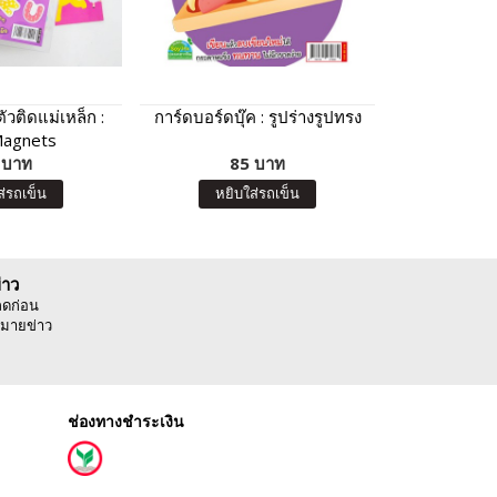
ัวติดแม่เหล็ก :
การ์ดบอร์ดบุ๊ค : รูปร่างรูปทรง
คัดไทย เล่
agnets
สะกด อักษรห
 บาท
85 บาท
5
ส่รถเข็น
หยิบใส่รถเข็น
หยิบ
่าว
ลดก่อน
มายข่าว
ช่องทางชำระเงิน