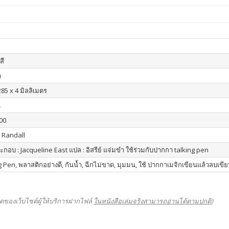
สี
า
285 x 4 มิลลิเมตร
น
00
 Randall
กอบ : Jacqueline East แปล : อิสรีย์ แจ่มขำ ใช้ร่วมกับปากกา talking pen
g Pen, พลาสติกอย่างดี, กันน้ำ, ฉีกไม่ขาด, มุมมน, ใช้ ปากกาเมจิกเขียนแล้วลบเขีย
ดของเว็บไซต์ผู้ให้บริการฝากไฟล์
ในหนังสือเล่มจริงสามารถอ่านได้ตามปกติ
)