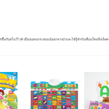
รขึ้นกับสโนว์ไวท์ เมื่อเธอพบกระท่อมน้อยกลางป่าและได้รู้จักกับเพื่อนใหม่ถึง