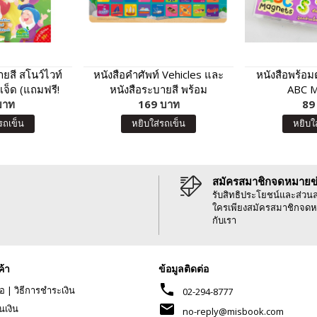
สี สโนว์ไวท์
หนังสือคำศัพท์ Vehicles และ
หนังสือพร้อมต
เจ็ด (แถมฟรี!
หนังสือระบายสี พร้อม
ABC M
กอร์)
บาท
โปสเตอร์ยานพาหนะพูดได้ กด
169 บาท
89
แล้วมีเสียง โปสเตอร์สำหรับ
รถเข็น
หยิบใส่รถเข็น
หยิบใ
เด็ก
สมัครสมาชิกจดหมายข
รับสิทธิประโยชน์และส่วน
ใครเพียงสมัครสมาชิกจดห
กับเรา
ค้า
ข้อมูลติดต่อ
phone
้อ
|
วิธีการชำระเงิน
02-294-8777
mail
นเงิน
no-reply@misbook.com