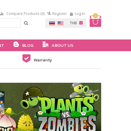
Compare Products (0)
Register
Log In
0
NT
BLOG
ABOUT US
Warranty