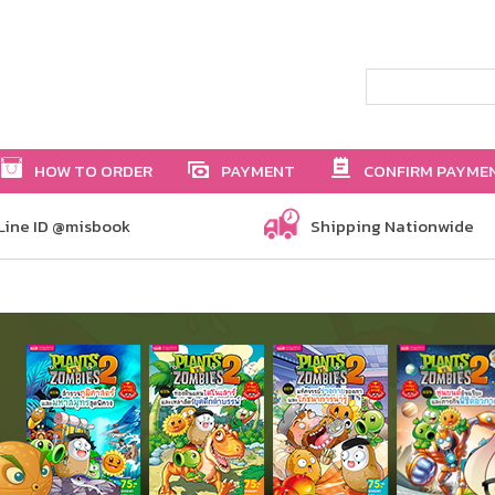
HOW TO ORDER
PAYMENT
CONFIRM PAYME
Line ID @misbook
Shipping Nationwide