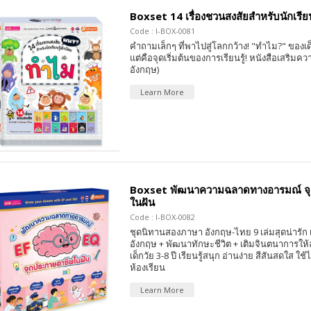
Boxset 14 เรื่องชวนสงสัยสำหรับนักเรียนร
Code : I-BOX-0081
คำถามเล็กๆ ที่พาไปสู่โลกกว้าง! "ทำไม?" ของเ
แต่คือจุดเริ่มต้นของการเรียนรู้! หนังสือเสริมคว
อังกฤษ)
Learn More
Boxset พัฒนาความฉลาดทางอารมณ์ จุ
ในฝัน
Code : I-BOX-0082
ชุดนิทานสองภาษา อังกฤษ-ไทย 9 เล่มสุดน่ารัก
อังกฤษ + พัฒนาทักษะชีวิต + เติมจินตนาการให้
เด็กวัย 3-8 ปี เรียนรู้สนุก อ่านง่าย สีสันสดใส ใช้
ห้องเรียน
Learn More