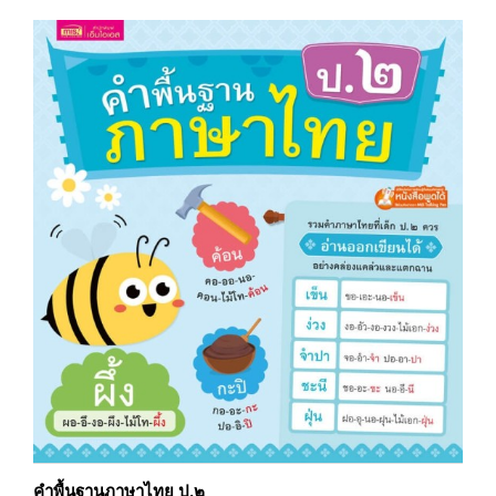
คำพื้นฐานภาษาไทย ป.๒