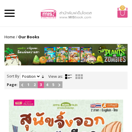
0
Home
/
Our Books
Sort By
View as:
Page:
1
2
3
4
5