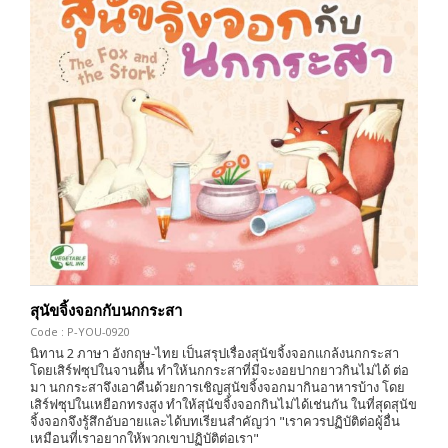
สุนัขจิ้งจอกกับนกกระสา
Code : P-YOU-0920
นิทาน 2 ภาษา อังกฤษ-ไทย เป็นสรุปเรื่องสุนัขจิ้งจอกแกล้งนกกระสา
โดยเสิร์ฟซุปในจานตื้น ทำให้นกกระสาที่มีจะงอยปากยาวกินไม่ได้ ต่อ
มา นกกระสาจึงเอาคืนด้วยการเชิญสุนัขจิ้งจอกมากินอาหารบ้าง โดย
เสิร์ฟซุปในเหยือกทรงสูง ทำให้สุนัขจิ้งจอกกินไม่ได้เช่นกัน ในที่สุดสุนัข
จิ้งจอกจึงรู้สึกอับอายและได้บทเรียนสำคัญว่า "เราควรปฏิบัติต่อผู้อื่น
เหมือนที่เราอยากให้พวกเขาปฏิบัติต่อเรา"