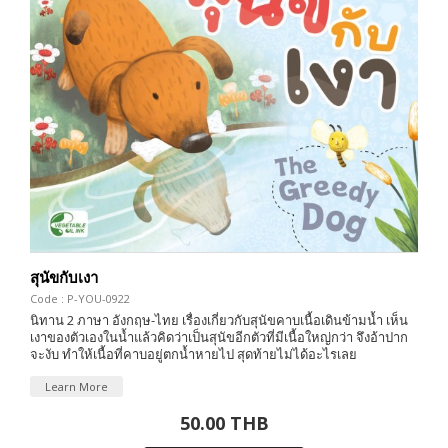
สุนัขกับเงา
Code : P-YOU-0922
นิทาน 2 ภาษา อังกฤษ-ไทย เรื่องเกี่ยวกับสุนัขคาบเนื้อเดินข้ามน้ำ เห็น
เงาของตัวเองในน้ำแล้วคิดว่าเป็นสุนัขอีกตัวที่มีเนื้อใหญ่กว่า จึงอ้าปาก
จะงับ ทำให้เนื้อที่คาบอยู่ตกน้ำหายไป สุดท้ายไม่ได้อะไรเลย
Learn More
50.00 THB