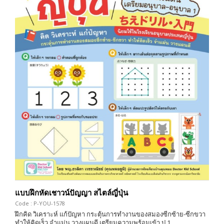
แบบฝึกหัดเชาวน์ปัญญา สไตล์ญี่ปุ่น
Code : P-YOU-1578
ฝึกคิด วิเคราะห์ แก้ปัญหา กระตุ้นการทำงานของสมองซีกซ้าย-ซีกขวา
ทำให้คิดเร็ว จำแม่น วางแผนดี เตรียมความพร้อมเข้า ป.1