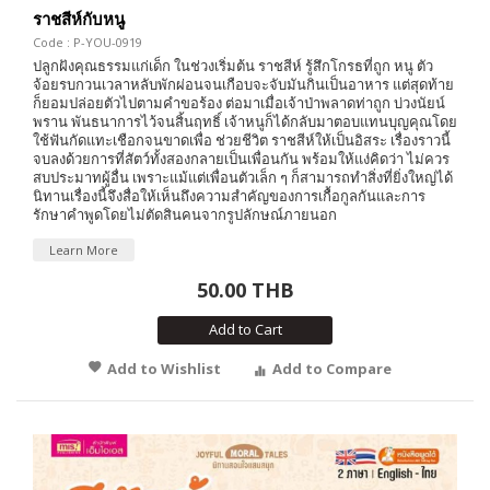
ราชสีห์กับหนู
Code : P-YOU-0919
ปลูกฝังคุณธรรมแก่เด็ก ในช่วงเริ่มต้น ราชสีห์ รู้สึกโกรธที่ถูก หนู ตัว
จ้อยรบกวนเวลาหลับพักผ่อนจนเกือบจะจับมันกินเป็นอาหาร แต่สุดท้าย
ก็ยอมปล่อยตัวไปตามคำขอร้อง ต่อมาเมื่อเจ้าป่าพลาดท่าถูก บ่วงนัยน์
พราน พันธนาการไว้จนสิ้นฤทธิ์ เจ้าหนูก็ได้กลับมาตอบแทนบุญคุณโดย
ใช้ฟันกัดแทะเชือกจนขาดเพื่อ ช่วยชีวิต ราชสีห์ให้เป็นอิสระ เรื่องราวนี้
จบลงด้วยการที่สัตว์ทั้งสองกลายเป็นเพื่อนกัน พร้อมให้แง่คิดว่า ไม่ควร
สบประมาทผู้อื่น เพราะแม้แต่เพื่อนตัวเล็ก ๆ ก็สามารถทำสิ่งที่ยิ่งใหญ่ได้
นิทานเรื่องนี้จึงสื่อให้เห็นถึงความสำคัญของการเกื้อกูลกันและการ
รักษาคำพูดโดยไม่ตัดสินคนจากรูปลักษณ์ภายนอก
Learn More
50.00 THB
Add to Cart
Add to Wishlist
Add to Compare