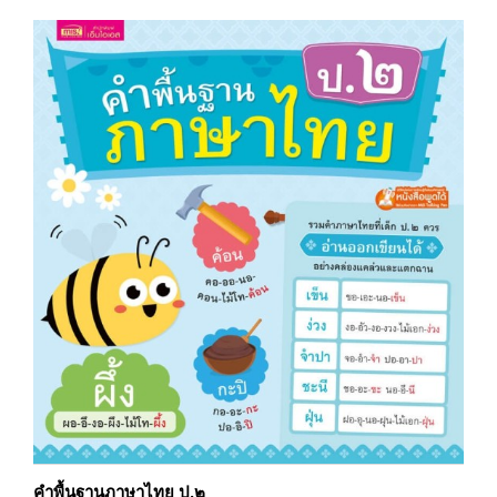
คำพื้นฐานภาษาไทย ป.๒