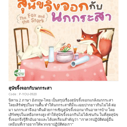
สุนัขจิ้งจอกกับนกกระสา
Code : P-YOU-0920
นิทาน 2 ภาษา อังกฤษ-ไทย เป็นสรุปเรื่องสุนัขจิ้งจอกแกล้งนกกระสา
โดยเสิร์ฟซุปในจานตื้น ทำให้นกกระสาที่มีจะงอยปากยาวกินไม่ได้ ต่อ
มา นกกระสาจึงเอาคืนด้วยการเชิญสุนัขจิ้งจอกมากินอาหารบ้าง โดย
เสิร์ฟซุปในเหยือกทรงสูง ทำให้สุนัขจิ้งจอกกินไม่ได้เช่นกัน ในที่สุดสุนัข
จิ้งจอกจึงรู้สึกอับอายและได้บทเรียนสำคัญว่า "เราควรปฏิบัติต่อผู้อื่น
เหมือนที่เราอยากให้พวกเขาปฏิบัติต่อเรา"