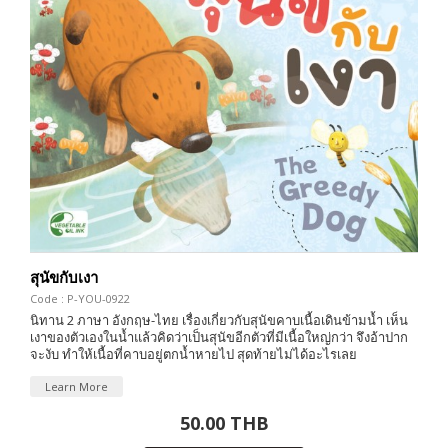
สุนัขกับเงา
Code : P-YOU-0922
นิทาน 2 ภาษา อังกฤษ-ไทย เรื่องเกี่ยวกับสุนัขคาบเนื้อเดินข้ามน้ำ เห็น
เงาของตัวเองในน้ำแล้วคิดว่าเป็นสุนัขอีกตัวที่มีเนื้อใหญ่กว่า จึงอ้าปาก
จะงับ ทำให้เนื้อที่คาบอยู่ตกน้ำหายไป สุดท้ายไม่ได้อะไรเลย
Learn More
50.00 THB