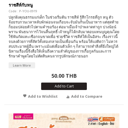
ราชสีห์กับหนู
Code : P-YOU-0919
ปลูกฝังคุณธรรมแก่เด็ก ในช่วงเริ่มต้น ราชสีห์ รู้สึกโกรธที่ถูก หนู ตัว
จ้อยรบกวนเวลาหลับพักผ่อนจนเกือบจะจับมันกินเป็นอาหาร แต่สุดท้าย
ก็ยอมปล่อยตัวไปตามคำขอร้อง ต่อมาเมื่อเจ้าป่าพลาดท่าถูก บ่วงนัยน์
พราน พันธนาการไว้จนสิ้นฤทธิ์ เจ้าหนูก็ได้กลับมาตอบแทนบุญคุณโดย
ใช้ฟันกัดแทะเชือกจนขาดเพื่อ ช่วยชีวิต ราชสีห์ให้เป็นอิสระ เรื่องราวนี้
จบลงด้วยการที่สัตว์ทั้งสองกลายเป็นเพื่อนกัน พร้อมให้แง่คิดว่า ไม่ควร
สบประมาทผู้อื่น เพราะแม้แต่เพื่อนตัวเล็ก ๆ ก็สามารถทำสิ่งที่ยิ่งใหญ่ได้
นิทานเรื่องนี้จึงสื่อให้เห็นถึงความสำคัญของการเกื้อกูลกันและการ
รักษาคำพูดโดยไม่ตัดสินคนจากรูปลักษณ์ภายนอก
Learn More
50.00 THB
Add to Cart
Add to Wishlist
Add to Compare