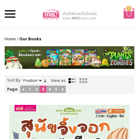
0
Home
/
Our Books
Sort By
View as:
Page:
1
2
3
4
5