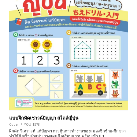
แบบฝึกหัดเชาวน์ปัญญา สไตล์ญี่ปุ่น
Code : P-YOU-1578
ฝึกคิด วิเคราะห์ แก้ปัญหา กระตุ้นการทำงานของสมองซีกซ้าย-ซีกขวา
ทำให้คิดเร็ว จำแม่น วางแผนดี เตรียมความพร้อมเข้า ป.1