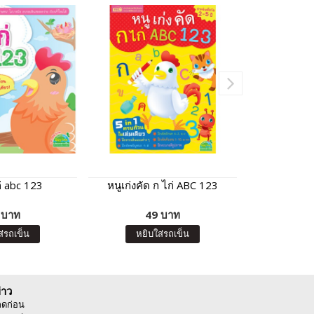
ก่ abc 123
หนูเก่งคัด ก ไก่ ABC 123
หนูชอ
 บาท
49 บาท
7
ส่รถเข็น
หยิบใส่รถเข็น
หยิบ
่าว
ลดก่อน