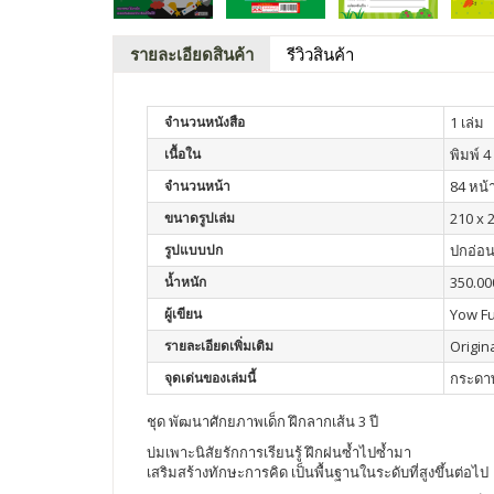
รายละเอียดสินค้า
รีวิวสินค้า
จำนวนหนังสือ
1 เล่ม
เนื้อใน
พิมพ์ 4 
จำนวนหน้า
84 หน้
ขนาดรูปเล่ม
210 x 2
รูปแบบปก
ปกอ่อ
น้ำหนัก
350.00
ผู้เขียน
Yow Fu
รายละเอียดเพิ่มเติม
Origi
จุดเด่นของเล่มนี้
กระดาษ
ชุด พัฒนาศักยภาพเด็ก ฝึกลากเส้น 3 ปี
บ่มเพาะนิสัยรักการเรียนรู้ ฝึกฝนซ้ำไปซ้ำมา
เสริมสร้างทักษะการคิด เป็นพื้นฐานในระดับที่สูงขึ้นต่อไป