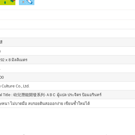
สี
า
92 x 8 มิลลิเมตร
น
00
 Culture Co., Ltd.
nal Title : 幼兒潛能開發系列-ＡBＣ ผู้แปล ประจิตร ป้อมอรินทร์
หนา ไม่บาดมือ ลบรอยดินสอออกง่าย เขียนซ้ำใหม่ได้