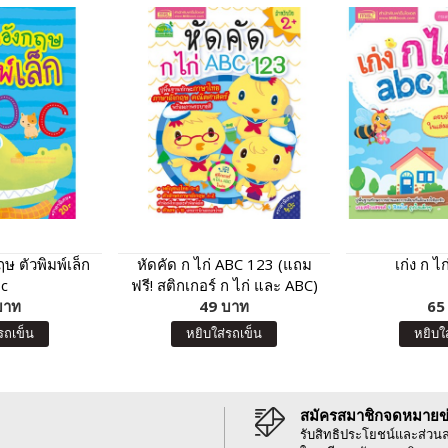
ษ ตัวพิมพ์เล็ก
หัดคัด ก ไก่ ABC 123 (แถม
เก่ง ก ไ
c
ฟรี! สติกเกอร์ ก ไก่ และ ABC)
บาท
49 บาท
65
รถเข็น
หยิบใส่รถเข็น
หยิบใ
สมัครสมาชิกจดหมายข
รับสิทธิประโยชน์และส่วน