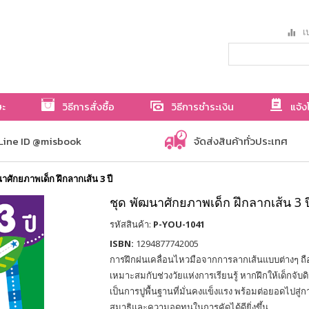
เป
ษะ
วิธีการสั่งซื้อ
วิธีการชำระเงิน
แจ้ง
Line ID @misbook
จัดส่งสินค้าทั่วประเทศ
าศักยภาพเด็ก ฝึกลากเส้น 3 ปี
ชุด พัฒนาศักยภาพเด็ก ฝึกลากเส้น 3 ป
รหัสสินค้า:
P-YOU-1041
ISBN:
1294877742005
การฝึกฝนเคลื่อนไหวมือจากการลากเส้นแบบต่างๆ ถือเป
เหมาะสมกับช่วงวัยแห่งการเรียนรู้ หากฝึกให้เด็กจั
เป็นการปูพื้นฐานที่มั่นคงแข็งแรง พร้อมต่อยอดไปสู่ก
สมาธิและความอดทนในการคัดได้ดียิ่งขึ้น