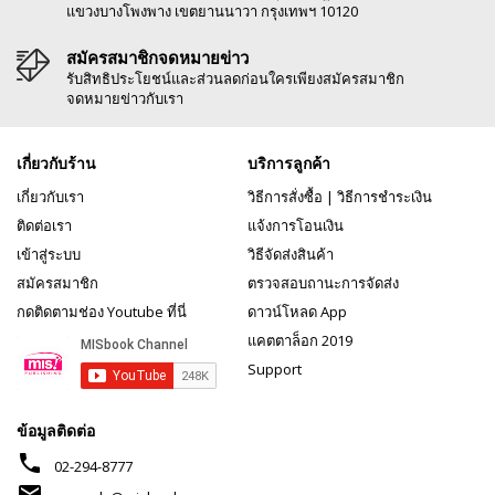
แขวงบางโพงพาง เขตยานนาวา กรุงเทพฯ 10120
สมัครสมาชิกจดหมายข่าว
รับสิทธิประโยชน์และส่วนลดก่อนใครเพียงสมัครสมาชิก
จดหมายข่าวกับเรา
เกี่ยวกับร้าน
บริการลูกค้า
เกี่ยวกับเรา
วิธีการสั่งซื้อ
|
วิธีการชำระเงิน
ติดต่อเรา
แจ้งการโอนเงิน
เข้าสู่ระบบ
วิธีจัดส่งสินค้า
สมัครสมาชิก
ตรวจสอบถานะการจัดส่ง
กดติดตามช่อง Youtube ที่นี่
ดาวน์โหลด App
แคตตาล็อก 2019
Support
ข้อมูลติดต่อ
phone
02-294-8777
mail