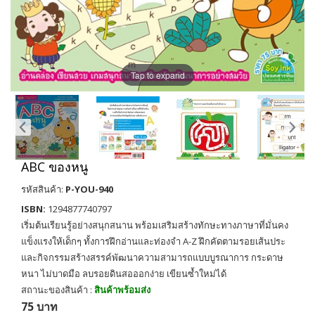
Tap to expand
ABC ของหนู
รหัสสินค้า:
P-YOU-940
ISBN:
1294877740797
เริ่มต้นเรียนรู้อย่างสนุกสนาน พร้อมเสริมสร้างทักษะทางภาษาที่มั่นคง
แข็งแรงให้เด็กๆ ทั้งการฝึกอ่านและท่องจำ A-Z ฝึกคัดตามรอยเส้นประ
และกิจกรรมสร้างสรรค์พัฒนาความสามารถแบบบูรณาการ กระดาษ
หนา ไม่บาดมือ ลบรอยดินสอออกง่าย เขียนซ้ำใหม่ได้
สถานะของสินค้า :
สินค้าพร้อมส่ง
75 บาท