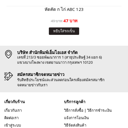
หัดคัด ก ไก่ ABC 123
47 บาท
49 บาท
หยิบใส่รถเข็น
บริษัท สำนักพิมพ์เอ็มไอเอส จำกัด
เลขที่ 213/3 ซอยพัฒนาการ 1 (สาธุประดิษฐ์ 34 แยก 6)
แขวงบางโพงพาง เขตยานนาวา กรุงเทพฯ 10120
สมัครสมาชิกจดหมายข่าว
รับสิทธิประโยชน์และส่วนลดก่อนใครเพียงสมัครสมาชิก
จดหมายข่าวกับเรา
เกี่ยวกับร้าน
บริการลูกค้า
เกี่ยวกับเรา
วิธีการสั่งซื้อ
|
วิธีการชำระเงิน
ติดต่อเรา
แจ้งการโอนเงิน
เข้าสู่ระบบ
วิธีจัดส่งสินค้า