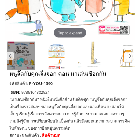
Tap to expand
หนูจี๊ดกับคุณจิ้งจอก ตอน มาเล่นเชือกกัน
รหัสสินค้า:
P-YOU-1390
ISBN:
9786164302921
"มาเล่นเชือกกัน" หนึ่งในหนังสือสำหรับเด็กชุด "หนูจี๊ดกับคุณจิ้งจอก"
เป็นเรื่องราวสนุกๆ ของหนูจี๊ดกับคุณจิ้งจอกและผองเพื่อน จะสอนให้
เด็กๆ เรียนรู้เรื่องการวัดความยาว การรู้จักการประมาณอย่างคร่าวๆ
รวมถึงรู้จักการเปรียบเทียบในเบื้องต้น แล้วยังสอดแทรกกระบวนการคิด
ในลักษณะของการยืดหยุ่นความคิด
สถานะของสินค้า :
สินค้าหมด