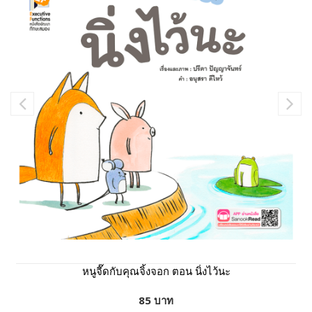
หนูจี๊ดกับคุณจิ้งจอก ตอน นิ่งไว้นะ
85 บาท