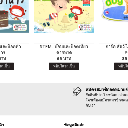
บและบ็อตทำ
STEM : บ๊อบและบ็อตเที่ยว
การ์ด สัตว์ 
หาร
ชายหาด
P
บาท
65 บาท
85
รถเข็น
หยิบใส่รถเข็น
หยิบใ
สมัครสมาชิกจดหมายข
รับสิทธิประโยชน์และส่วน
ใครเพียงสมัครสมาชิกจดห
กับเรา
ค้า
ข้อมูลติดต่อ