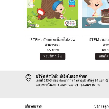
STEM : บ๊อบและบ็อตไปสวน
STEM : บ๊อ
สาธารณะ
อา
65 บาท
65 
หยิบใส่รถเข็น
หยิบใส่
บริษัท สำนักพิมพ์เอ็มไอเอส จำกัด
เลขที่ 213/3 ซอยพัฒนาการ 1 (สาธุประดิษฐ์ 34 แยก 6)
แขวงบางโพงพาง เขตยานนาวา กรุงเทพฯ 10120
เกี่ยวกับร้าน
บริการลูก