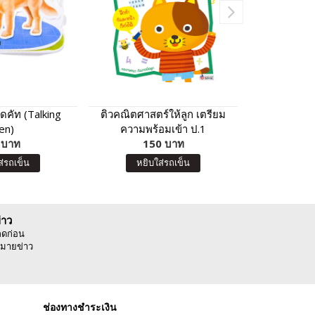
ไดคัท (Talking
ติวคณิตศาสตร์ให้ลูก เตรียม
สติกเกอร์พ
en)
ความพร้อมเข้า ป.1
เพื่อนสัตว์น่า
 บาท
โรงเรียนสาธิตและโรงเรียนใน
150 บาท
กว่า 100
6
เครือคาทอลิก (ฉบับปรับปรุง)
ส่รถเข็น
หยิบใส่รถเข็น
หยิบ
่าว
ลดก่อน
มายข่าว
ช่องทางชำระเงิน