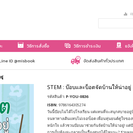
เป
ษะ
วิธีการสั่งซื้อ
วิธีการชำระเงิน
แจ้ง
Line ID @misbook
จัดส่งสินค้าทั่วประเทศ
ู่
STEM : บ๊อบและบ็อตจัดบ้านให้น่าอยู่
รหัสสินค้า:
P-YOU-0836
ISBN:
9786164305274
วันนี้บ๊อบไม่ได้ไปโรงเรียน แต่แทนที่จะสนุกสบายอยู
จนหาทางเดินแทบไม่เจอ!บ็อต เพื่อนหุ่นยนต์คู่ใจขอ
หนักใจ แล้วชวนบ๊อบมาช่วยกันจัดบ้านให้น่าอยู่! แต่บ๊อบ
การเก็บห้องจะกลายเป็นเรื่องสนุกได้ไหมนะ? ร่วมผ