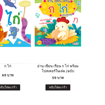
ก ไก่
อ่าน เขียน เรียน ก ไก่ พร้อม
โปสเตอร์ในเล่ม (ฉบับ
69 บาท
ปรับปรุง)
59 บาท
หยิบใส่ตะกร้า
หยิบใส่ตะกร้า