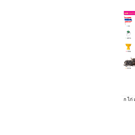
ก ไก่