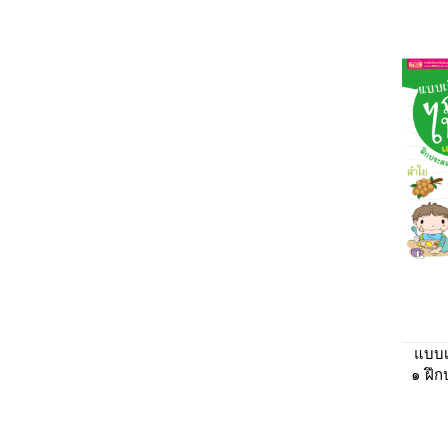
แบบเ
๑ ฝึ