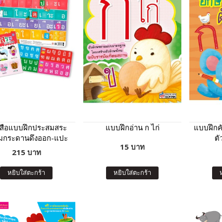
งสือแบบฝึกประสมสระ
แบบฝึกอ่าน ก ไก่
แบบฝึกค
อมกระดานดึงออก-แปะ
ตั
15 บาท
พยัญชนะกับสระให้เป็น
215 บาท
คำ
หยิบใส่ตะกร้า
หยิบใส่ตะกร้า