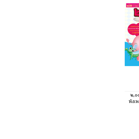
๒,๐
พังเ