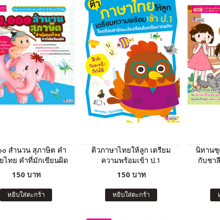
๐๐ สำนวน สุภาษิต คำ
ติวภาษาไทยให้ลูก เตรียม
นิทานช
พยไทย คำที่มักเขียนผิด
ความพร้อมเข้า ป.1
กับชาล
(ฉบับปรับปรุง)
โรงเรียนสาธิตและโรงเรียน
150 บาท
150 บาท
ในเครือคาทอลิก (ฉบับ
ปรับปรุง)
หยิบใส่ตะกร้า
หยิบใส่ตะกร้า