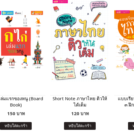
 เล่มแรกของหนู (Board
Short Note ภาษาไทย ติวให้
แบบเรีย
Book)
ได้เต็ม
๓ ฝึ
150 บาท
120 บาท
หยิบใส่ตะกร้า
หยิบใส่ตะกร้า