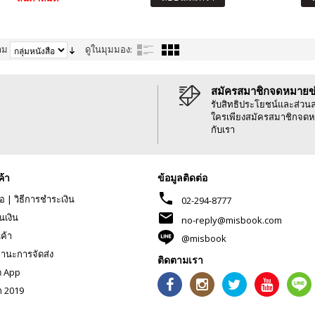
าม
ดูในมุมมอง:
สมัครสมาชิกจดหมายข
รับสิทธิประโยชน์และส่วน
ใครเพียงสมัครสมาชิกจดห
กับเรา
ค้า
ข้อมูลติดต่อ
phone
้อ
|
วิธีการชำระเงิน
02-294-8777
mail
นเงิน
no-reply@misbook.com
นค้า
@misbook
านะการจัดส่ง
ติดตามเรา
ด App
ก 2019