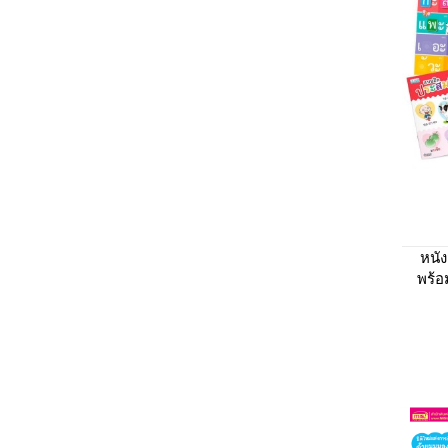
หนั
พร้
ติด 