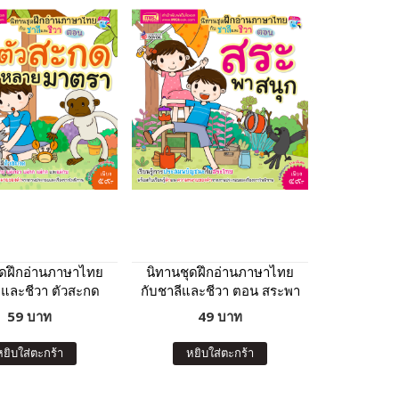
ุดฝึกอ่านภาษาไทย
นิทานชุดฝึกอ่านภาษาไทย
ีและชีวา ตัวสะกด
กับชาลีและชีวา ตอน สระพา
หลายมาตรา
สนุก
59 บาท
49 บาท
หยิบใส่ตะกร้า
หยิบใส่ตะกร้า