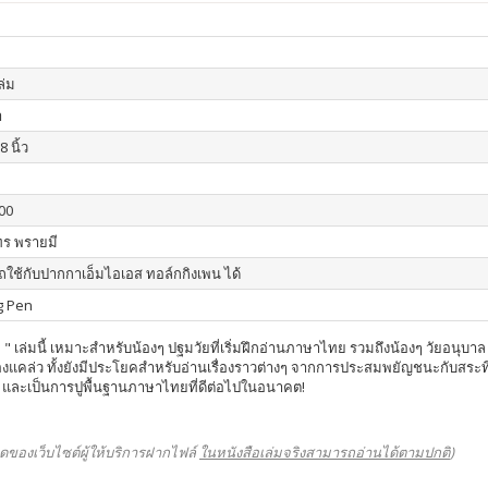
เล่ม
า
8 นิ้ว
00
ร พรายมี
ใช้กับปากกาเอ็มไอเอส ทอล์กกิงเพน ได้
g Pen
 เล่มนี้ เหมาะสำหรับน้องๆ ปฐมวัยที่เริ่มฝึกอ่านภาษาไทย รวมถึงน้องๆ วัยอนุบ
คล่ว ทั้งยังมีประโยคสำหรับอ่านเรื่องราวต่างๆ จากการประสมพยัญชนะกับสระที่ได้ฝ
และเป็นการปูพื้นฐานภาษาไทยที่ดีต่อไปในอนาคต!
ดของเว็บไซต์ผู้ให้บริการฝากไฟล์
ในหนังสือเล่มจริงสามารถอ่านได้ตามปกติ
)