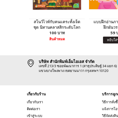
สโนว์ไวท์กับคนแคระทั้งเจ็ด
แบบฝึกอ่านภา
ชุด นิทานคลาสสิกระดับโลก
ฝึกผันวร
100 บาท
59 
สินค้าหมด
หยิบใส่
บริษัท สำนักพิมพ์เอ็มไอเอส จำกัด
เลขที่ 213/3 ซอยพัฒนาการ 1 (สาธุประดิษฐ์ 34 แยก 6)
แขวงบางโพงพาง เขตยานนาวา กรุงเทพฯ 10120
เกี่ยวกับร้าน
บริการลูก
เกี่ยวกับเรา
วิธีการสั่งซื
ติดต่อเรา
แจ้งการโอ
เข้าสู่ระบบ
วิธีจัดส่งสิ