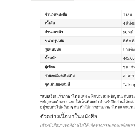
จำนวนหนังสือ
1 เล่ม
เนื้อใน
4 สีทั้ง
จำนวนหน้า
96 หน้
ขนาดรูปเล่ม
8.6 x 8.
รูปแบบปก
ปกแข็ง
น้ำหนัก
445.00
ผู้เขียน
ชนาภัท
รายละเอียดเพิ่มเติม
สามารถ
จุดเด่นของเล่มนี้
Talkin
"แบบเรียนเร็วภาษาไทย เล่ม ๑ ฝึกประสมพยัญชนะกับสระ "
พยัญชนะกับสระ แยกให้เห็นทีละคำ สำหรับฝึกอ่านให้คล่องแ
อยู่รอบตัวไปพร้อมๆ กัน ทำให้การอ่านภาษาไทยแตกฉาน 
ตัวอย่างเนื้อหาในหนังสือ
(ตัวหนังสือบางจุดที่อ่านไม่ได้ เกิดจากการแสดงผลผิดพลา