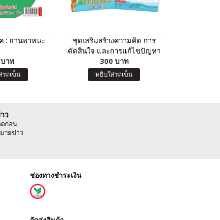
ุ๊ค : ยานพาหนะ
ชุดเสริมสร้างความคิด การ
แบบฝึกเสร
ตัดสินใจ และการแก้ไขปัญหา
ระบาย
 บาท
300 บาท
6
ส่รถเข็น
หยิบใส่รถเข็น
หยิบ
่าว
ลดก่อน
มายข่าว
ช่องทางชำระเงิน
จัดส่งสินค้า