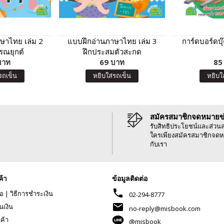
ษาไทย เล่ม 2
แบบฝึกอ่านภาษาไทย เล่ม 3
การ์ดบอร์ดบ
รณยุกต์
ฝึกประสมตัวสะกด
บาท
69 บาท
85
รถเข็น
หยิบใส่รถเข็น
หยิบใ
สมัครสมาชิกจดหมายข
รับสิทธิประโยชน์และส่วน
ใครเพียงสมัครสมาชิกจดห
กับเรา
ค้า
ข้อมูลติดต่อ
phone
้อ
|
วิธีการชำระเงิน
02-294-8777
mail
นเงิน
no-reply@misbook.com
นค้า
@misbook