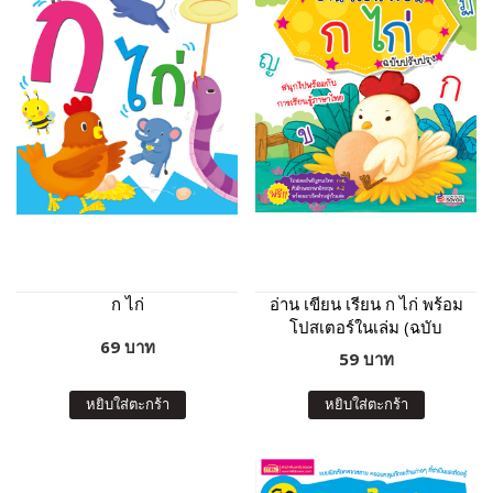
ก ไก่
อ่าน เขียน เรียน ก ไก่ พร้อม
โปสเตอร์ในเล่ม (ฉบับ
69 บาท
ปรับปรุง)
59 บาท
หยิบใส่ตะกร้า
หยิบใส่ตะกร้า