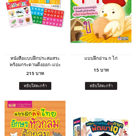
หนังสือแบบฝึกประสมสระ
แบบฝึกอ่าน ก ไก่
พร้อมกระดานดึงออก-แปะ
15 บาท
ติด พยัญชนะกับสระให้เป็น
215 บาท
คำ
หยิบใส่ตะกร้า
หยิบใส่ตะกร้า