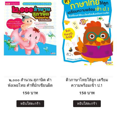
๒,๐๐๐ สำนวน สุภาษิต คำ
ติวภาษาไทยให้ลูก เตรียม
พังเพยไทย คำที่มักเขียนผิด
ความพร้อมเข้า ป.1
(ฉบับปรับปรุง)
โรงเรียนสาธิตและโรงเรียน
150 บาท
150 บาท
ในเครือคาทอลิก (ฉบับ
ปรับปรุง)
หยิบใส่ตะกร้า
หยิบใส่ตะกร้า