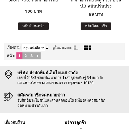
ป.3 ฉบับปรับปรุง
100 บาท
69 บาท
หยิบใส่ตะกร้า
หยิบใส่ตะกร้า
เรียงตาม
ดูในมุมมอง:
หน้า:
1
2
3
บริษัท สำนักพิมพ์เอ็มไอเอส จำกัด
เลขที่ 213/3 ซอยพัฒนาการ 1 (สาธุประดิษฐ์ 34 แยก 6)
แขวงบางโพงพาง เขตยานนาวา กรุงเทพฯ 10120
สมัครสมาชิกจดหมายข่าว
รับสิทธิประโยชน์และส่วนลดก่อนใครเพียงสมัครสมาชิก
จดหมายข่าวกับเรา
เกี่ยวกับร้าน
บริการลูกค้า