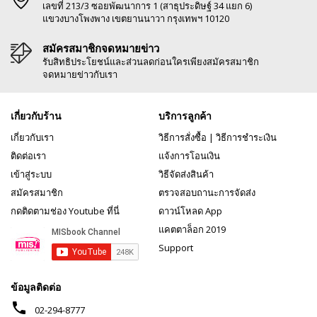
เลขที่ 213/3 ซอยพัฒนาการ 1 (สาธุประดิษฐ์ 34 แยก 6)
แขวงบางโพงพาง เขตยานนาวา กรุงเทพฯ 10120
สมัครสมาชิกจดหมายข่าว
รับสิทธิประโยชน์และส่วนลดก่อนใครเพียงสมัครสมาชิก
จดหมายข่าวกับเรา
เกี่ยวกับร้าน
บริการลูกค้า
เกี่ยวกับเรา
วิธีการสั่งซื้อ
|
วิธีการชำระเงิน
ติดต่อเรา
แจ้งการโอนเงิน
เข้าสู่ระบบ
วิธีจัดส่งสินค้า
สมัครสมาชิก
ตรวจสอบถานะการจัดส่ง
กดติดตามช่อง Youtube ที่นี่
ดาวน์โหลด App
แคตตาล็อก 2019
Support
ข้อมูลติดต่อ
phone
02-294-8777