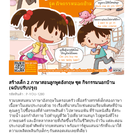
สร้างเด็ก 2 ภาษาสอนลูกพูดอังกฤษ ชุด กิจกรรมนอกบ้าน
(ฉบับปรับปรุง)
รหัสสินค้า : P-YOU-1280
รวมบทสนทนาภาษาอังกฤษในครอบครัว เพื่อสร้างสรรค์เด็กสองภาษา
เนื้อหาในเล่มประกอบด้วย 16 เรื่องที่น่าสนใจเช่นตอนเรียนพิเศษที่บ้าน
คุณครู ไปซื้อของที่ห้างสรรพสินค้า ไปหาหมอฟัน ที่ร้านหนังสือ ที่สระ
ว่ายน้ำ ออกกำลังกาย ไปทำบุญที่วัด ไปเที่ยวสวนสนุก ไปดูหนังที่โรง
ภาพยนตร์ และอีกหลากหลายที่เกิดขึ้นจริงในชีวิตประจำวัน แต่ละตอน
ประกอบด้วยคำศัพท์จากบทสนทนา พร้อมการ์ตูนแสนน่ารักที่จะมาให้
ความเพลิดเพลินกับเด็กๆ กันตลอดเล่มเลยทีเดียว