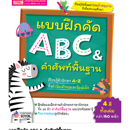
แบบฝึกคัด ABC & คำศัพท์พื้นฐาน