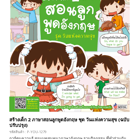
สร้างเด็ก 2 ภาษาสอนลูกพูดอังกฤษ ชุด วันแห่งความสุข (ฉบับ
ปรับปรุง)
รหัสสินค้า : P-YOU-1279
การ์ตูนความรู้ สอนบทสนทนาภาษาอังกฤษ รวมกิจกรรม ที่ทำร่วมกัน