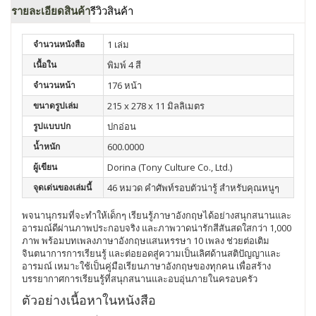
รายละเอียดสินค้า
รีวิวสินค้า
จำนวนหนังสือ
1 เล่ม
เนื้อใน
พิมพ์ 4 สี
จำนวนหน้า
176 หน้า
ขนาดรูปเล่ม
215 x 278 x 11 มิลลิเมตร
รูปแบบปก
ปกอ่อน
น้ำหนัก
600.0000
ผู้เขียน
Dorina (Tony Culture Co., Ltd.)
จุดเด่นของเล่มนี้
46 หมวด คำศัพท์รอบตัวน่ารู้ สำหรับคุณหนูๆ
พจนานุกรมที่จะทำให้เด็กๆ เรียนรู้ภาษาอังกฤษได้อย่างสนุกสนานและ
อารมณ์ดีผ่านภาพประกอบจริง และภาพวาดน่ารักสีสันสดใสกว่า 1,000
ภาพ พร้อมบทเพลงภาษาอังกฤษแสนหรรษา 10 เพลง ช่วยต่อเติม
จินตนาการการเรียนรู้ และต่อยอดสู่ความเป็นเลิศด้านสติปัญญาและ
อารมณ์ เหมาะใช้เป็นคู่มือเรียนภาษาอังกฤษของทุกคน เพื่อสร้าง
บรรยากาศการเรียนรู้ที่สนุกสนานและอบอุ่นภายในครอบครัว
ตัวอย่างเนื้อหาในหนังสือ