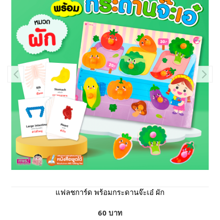
แฟลชการ์ด พร้อมกระดานจ๊ะเอ๋ ผัก
60 บาท